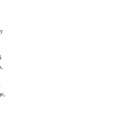
ру
й
а,
,
е,