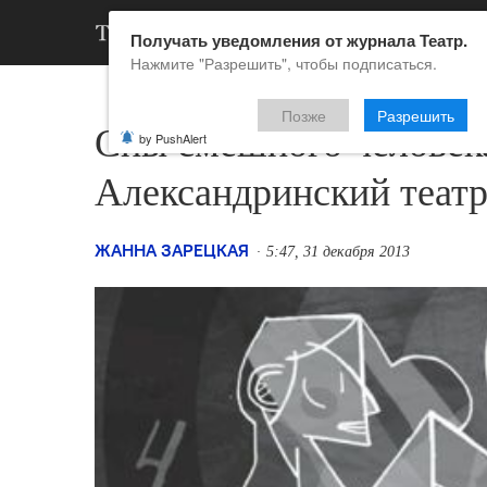
АРХИВ
НОВ
Получать уведомления от журнала Театр.
Нажмите "Разрешить", чтобы подписаться.
Позже
Разрешить
Сны смешного человека
by PushAlert
Александринский театр
ЖАННА ЗАРЕЦКАЯ
5:47, 31 декабря 2013