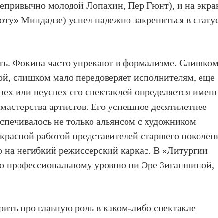
непривычно молодой Лопахин, Пер Гюнт), и на экра
боту» Миндадзе) успел надежно закрепиться в стату
ить. Фокина часто упрекают в формализме. Слишко
бой, слишком мало передоверяет исполнителям, еще
пех или неуспех его спектаклей определяется имен
мастерства артистов. Его успешное десятилетнее
спечивалось не только альянсом с художником
красной работой представителей старшего поколен
о на негибкий режиссерский каркас. В «Литургии
по профессиональному уровню ни Эре Зиганшиной,
орить про главную роль в каком-либо спектакле