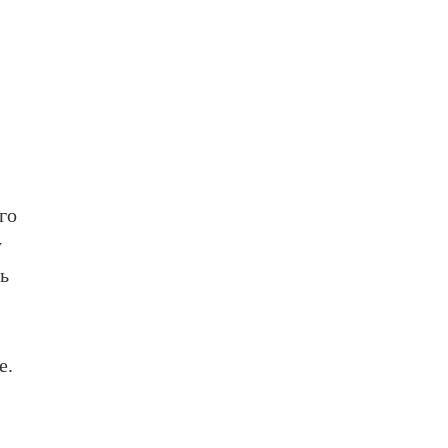
го
у
сь
е.