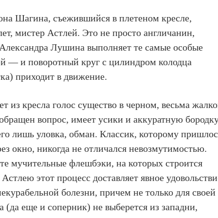
тона Шагина, съежившийся в плетеном кресле,
ет, мистер Астлей. Это не просто англичанин,
Александра Лушина выполняет те самые особые
ой — и поворотный круг с цилиндром колодца
ка) приходит в движение.
т из кресла голос существо в черном, весьма жалко
 обращен вопрос, имеет усики и аккуратную бородк
его лишь уловка, обман. Классик, которому пришло
рез окно, никогда не отличался невозмутимостью.
ю те мучительные флешбэки, на которых строится
у Астлею этот процесс доставляет явное удовольстви
некурабельной болезни, причем не только для своей
а (да еще и соперник) не выберется из западни,