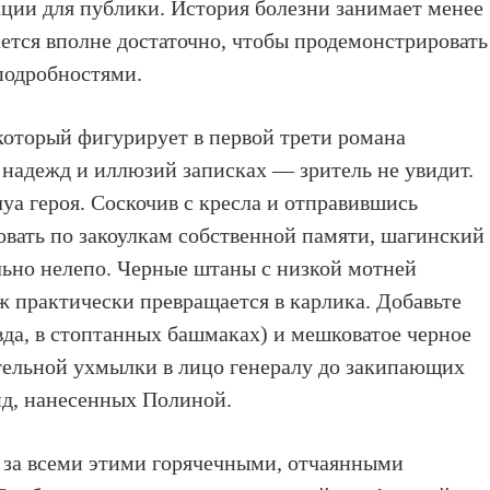
ации для публики. История болезни занимает менее
ается вполне достаточно, чтобы продемонстрировать
подробностями.
который фигурирует в первой трети романа
 надежд и иллюзий записках — зритель не увидит.
уа героя. Соскочив с кресла и отправившись
вать по закоулкам собственной памяти, шагинский
льно нелепо. Черные штаны с низкой мотней
ж практически превращается в карлика. Добавьте
вда, в стоптанных башмаках) и мешковатое черное
тельной ухмылки в лицо генералу до закипающих
бид, нанесенных Полиной.
ь за всеми этими горячечными, отчаянными