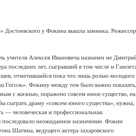
у» Достоевского у Фокина вышла заминка. Режиссе
роль учителя Алексея Ивановича назначен не Дмитри
ра последних лет, сыгравший в том числе и Гамлет
шев, отметившийся пока что лишь ролью молодого
аш Гоголь». Фокину между тем было важно показать
мым с жизнью, поражено совсем юное существо, ещ
обы сыграть драму «совсем юного существа», нужна,
сть — человеческая и профессиональная.
ы последовало неожиданное назначение. Фокин
она Шагина, ведущего актера захаровского