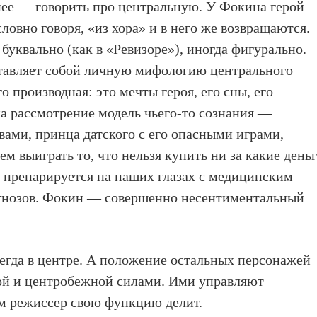
нее — говорить про центральную. У Фокина герой
словно говоря, «из хора» и в него же возвращаются.
 буквально (как в «Ревизоре»), иногда фигурально.
тавляет собой личную мифологию центрального
о производная: это мечты героя, его сны, его
а рассмотрение модель чьего-то сознания —
вами, принца датского с его опасными играми,
ем выиграть то, что нельзя купить ни за какие деньг
я препарируется на наших глазах с медицинским
гнозов. Фокин — совершенно несентиментальный
егда в центре. А положение остальных персонажей
ой и центробежной силами. Ими управляют
ым режиссер свою функцию делит.