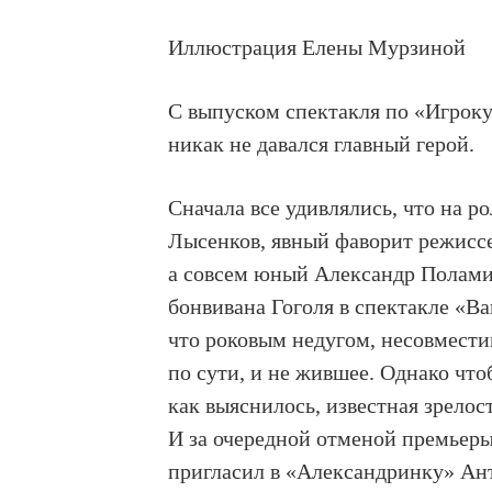
Иллюстрация Елены Мурзиной
С выпуском спектакля по «Игрок
никак не давался главный герой.
Сначала все удивлялись, что на 
Лысенков, явный фаворит режиссе
а совсем юный Александр Полами
бонвивана Гоголя в спектакле «В
что роковым недугом, несовмести
по сути, и не жившее. Однако чт
как выяснилось, известная зрело
И за очередной отменой премьер
пригласил в «Александринку» Ант