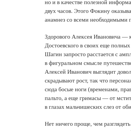
но и в качестве полезной информ
двух часов. Этого Фокину оказыв
анамнез со всеми необходимыми 
Здорового Алексея Ивановича — 
Достоевского в своих еще полных
Шагин запросто расстается с ампл
в фигуральном смысле путешество
Алексей Иванович выглядит дово
скрадывают рост, так что персона
сюда босые ноги (временами, пра
пальто, а еще гримасы — от мсти
в глазах мальчишеских слез от о
Нет ничего проще, чем разглядет