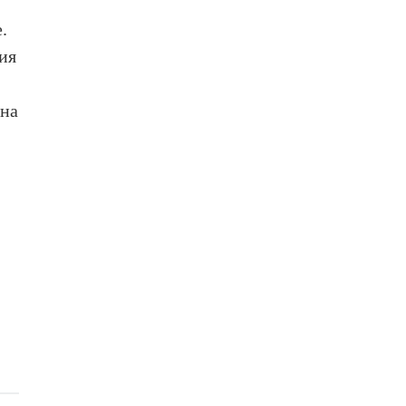
.
ия
 на