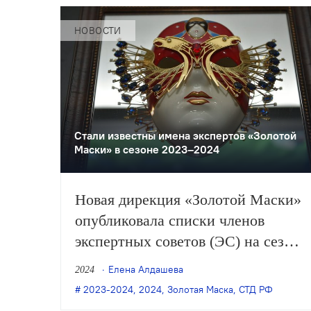
НОВОСТИ
Стали известны имена экспертов «Золотой
Маски» в сезоне 2023–2024
Новая дирекция «Золотой Маски»
опубликовала списки членов
экспертных советов (ЭС) на сезон
2023–2024. Как сообщал СТД РФ,
Елена Алдашева
2024
они были утверждены ещё 19
2023-2024
,
2024
,
Золотая Маска
,
СТД РФ
января на заседании секретариата