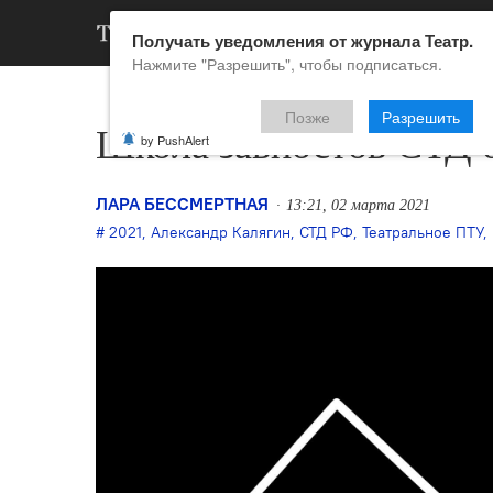
АРХИВ
НОВ
Получать уведомления от журнала Театр.
Нажмите "Разрешить", чтобы подписаться.
Позже
Разрешить
Школа завпостов СТД 
by PushAlert
ЛАРА БЕССМЕРТНАЯ
13:21, 02 марта 2021
2021
,
Александр Калягин
,
СТД РФ
,
Театральное ПТУ
,