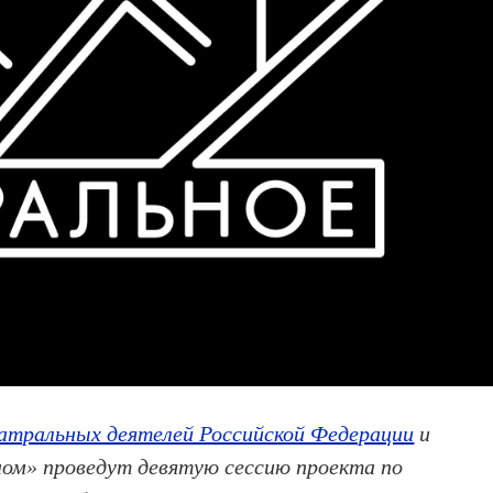
атральных деятелей Российской Федерации
и
ом» проведут девятую сессию проекта по