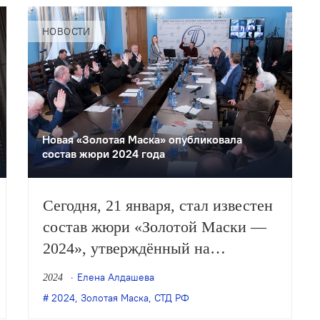
НОВОСТИ
Новая «Золотая Маска» опубликовала
состав жюри 2024 года
Сегодня, 21 января, стал известен
состав жюри «Золотой Маски —
2024», утверждённый на
заседании cекретариата СТД РФ
Елена Алдашева
2024
19 января.
2024
,
Золотая Маска
,
СТД РФ