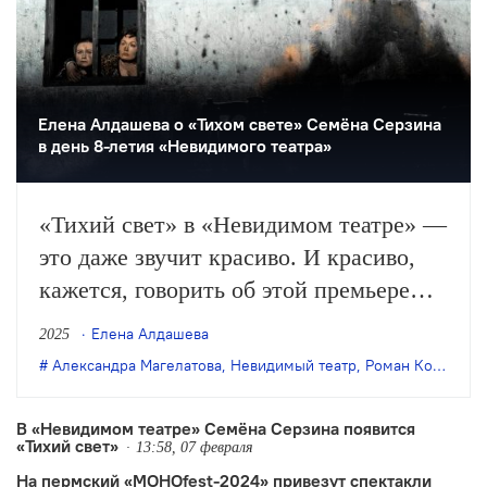
Елена Алдашева о «Тихом свете» Семёна Серзина
в день 8-летия «Невидимого театра»
«Тихий свет» в «Невидимом театре» —
это даже звучит красиво. И красиво,
кажется, говорить об этой премьере
сезона в день рождения «Невидимого»,
Елена Алдашева
2025
когда ему исполняется 8 лет —
Александра Магелатова
,
Невидимый театр
,
Роман Козырчиков
хорошая цифра: перевёрнутая,
тянущаяся к вертикали бесконечность.
В «Невидимом театре» Семёна Серзина появится
«Тихий свет»
«Тихий свет», в общем-то, именно…
13:58, 07 февраля
На пермский «МОНОfest-2024» привезут спектакли