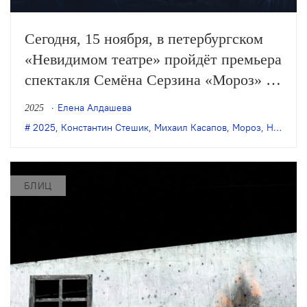
Сегодня, 15 ноября, в петербургском
«Невидимом театре» пройдёт премьера
спектакля Семёна Серзина «Мороз» по
одноимённой пьесе Константина
Елена Алдашева
2025
Стешика.
2025
,
Константин Стешик
,
Михаил Касапов
,
Мороз
,
Невидимый театр
БЛИЦ