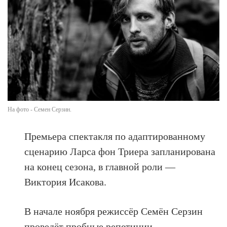
На фото - Семен Серзин.
Премьера спектакля по адаптированному
сценарию Ларса фон Триера запланирована
на конец сезона, в главной роли —
Виктория Исакова.
В начале ноября режиссёр Семён Серзин
проведёт пробные репетиции