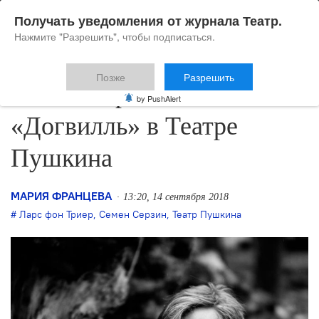
Получать уведомления от журнала Театр.
Нажмите "Разрешить", чтобы подписаться.
Позже
Разрешить
Семён Серзин поставит
by PushAlert
«Догвилль» в Театре
Пушкина
МАРИЯ ФРАНЦЕВА
13:20, 14 сентября 2018
Ларс фон Триер
,
Семен Серзин
,
Театр Пушкина