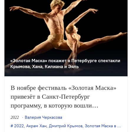
«Золотая Маска» покажет в Петербурге спектакли
Крымова, Хана, Килиана и Эяль
В ноябре фестиваль «Золотая Маска»
привезёт в Санкт-Петербург
программу, в которую вошли
спектакли разных жанров:
Валерия Черкасова
2022
современный балет, драматические
2022
,
Акрам Хан
,
Дмитрий Крымов
,
Золотая Маска в Петербурге
постановки и эксперимент.