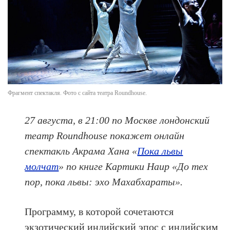
Фрагмент спектакля. Фото с сайта театра Roundhouse.
27 августа, в 21:00 по Москве лондонский
театр Roundhouse покажет онлайн
спектакль Акрама Хана «
Пока львы
молчат
» по книге Картики Наир «До тех
пор, пока львы: эхо Махабхараты».
Программу, в которой сочетаются
экзотический индийский эпос с индийским