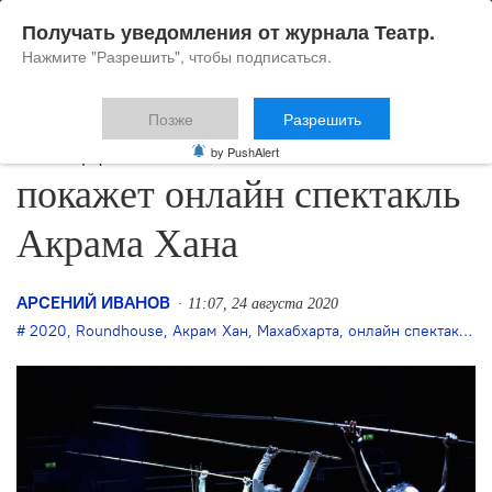
Получать уведомления от журнала Театр.
Нажмите "Разрешить", чтобы подписаться.
Позже
Разрешить
Лондонский Roundhouse
by PushAlert
покажет онлайн спектакль
Акрама Хана
АРСЕНИЙ ИВАНОВ
11:07, 24 августа 2020
2020
,
Roundhouse
,
Акрам Хан
,
Махабхарта
,
онлайн спектакли
,