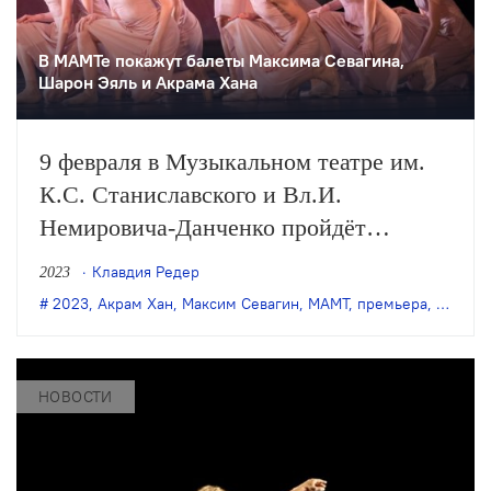
В МАМТе покажут балеты Максима Севагина,
Шарон Эяль и Акрама Хана
9 февраля в Музыкальном театре им.
К.С. Станиславского и Вл.И.
Немировича-Данченко пройдёт
премьера вечера одноактных балетов
Клавдия Редер
2023
«Блум. Кааш. Автоданс» от
2023
,
Акрам Хан
,
Максим Севагин
,
МАМТ
,
премьера
,
Шарон 
хореографов Максима Севагина,
Акрама Хана и Шарон Эяль.
НОВОСТИ