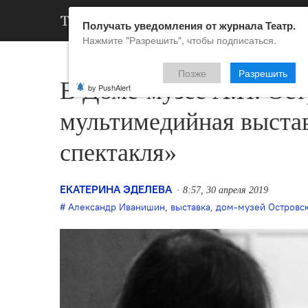
АРХИВ
НОВ
Получать уведомления от журнала Театр.
Нажмите "Разрешить", чтобы подписаться.
Позже
Разрешить
В Доме-музее А.Н. Ост
by PushAlert
мультимедийная выста
спектакля»
ЕКАТЕРИНА ЭДЕЛЕВА
8:57, 30 апреля 2019
Александр Иванишин
,
выставка
,
дом-музей Островс