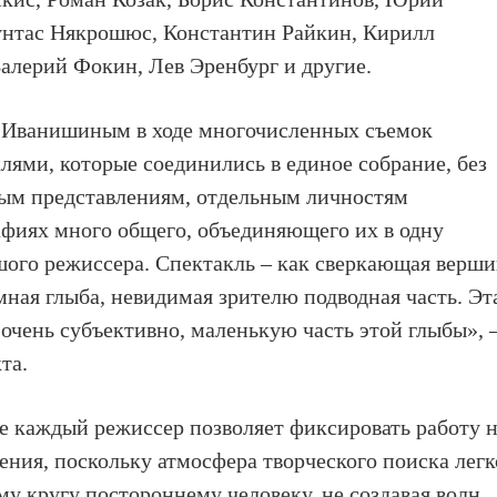
нтас Някрошюс, Константин Райкин, Кирилл
алерий Фокин, Лев Эренбург и другие.
 Иванишиным в ходе многочисленных съемок
лями, которые соединились в единое собрание, без
ным представлениям, отдельным личностям
афиях много общего, объединяющего их в одну
ого режиссера. Спектакль – как сверкающая верш
омная глыба, невидимая зрителю подводная часть. Эт
 очень субъективно, маленькую часть этой глыбы», 
та.
не каждый режиссер позволяет фиксировать работу 
ения, поскольку атмосфера творческого поиска легк
му кругу постороннему человеку, не создавая волн