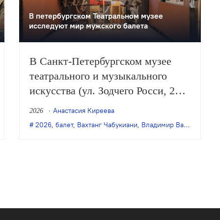
В петербургском Театральном музее
исследуют мир мужского балета
В Санкт-Петербургском музее
театрального и музыкального
искусства (ул. Зодчего Росси, 2А)
открылась выставка «Балет.
Анастасия Киреева
2026
Земные боги», посвящённая
2026
,
балет
,
Вахтанг Чабукиани
,
Владимир Васильев
,
вы
советскому мужскому танцу. В
числе героев экспозиции —
Владимир Васильев, Юрий
Григорович, Вахтанг Чабукиани,
Леонид Якобсон.