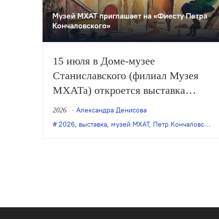
Музей МХАТ приглашает на «Фиесту Петра
Кончаловского»
15 июля в Доме-музее
Станиславского (филиал Музея
МХАТа) откроется выставка
«Фиеста Петра Кончаловского»,
Александра Денисова
2026
приуроченная к 150-летию со дня
2026
,
выставка
,
музей МХАТ
,
Петр Кончаловский
рождения художника. На ней
будут представлены эскизы
сценографии к спектаклям
разных лет и личные вещи.