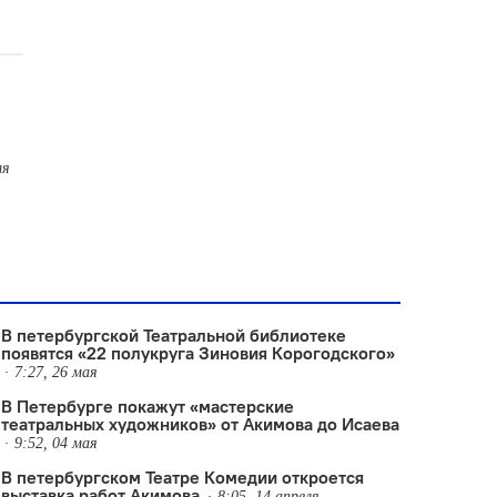
ля
В петербургской Театральной библиотеке
появятся «22 полукруга Зиновия Корогодского»
7:27, 26 мая
В Петербурге покажут «мастерские
театральных художников» от Акимова до Исаева
9:52, 04 мая
В петербургском Театре Комедии откроется
выставка работ Акимова
8:05, 14 апреля