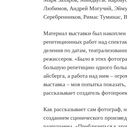
Любимов, Андрей Могучий, Эйму
Серебренников, Римас Туминас, В
Материал выставки был накоплен
репетиционных работ над спектак
деления по датам, театрализован
режиссеров. «Было в этих фотогр
большую репетицию одного больш
айсберга, а работа над ним – огр
выставка – моя попытка показать,
рассказывает создатель фотопроек
Как рассказывает сам фотограф, 
созданием сценического произвед
разрушаема. «Приблизиться к это