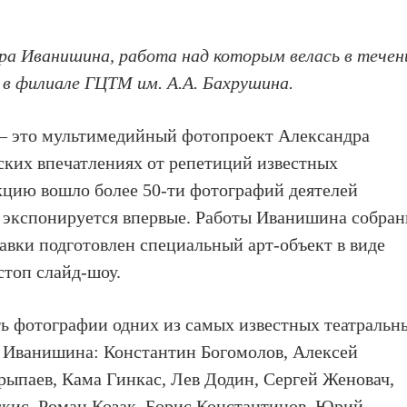
а Иванишина, работа над которым велась в течен
я в филиале ГЦТМ им. А.А. Бахрушина.
 – это мультимедийный фотопроект Александра
ских впечатлениях от репетиций известных
кцию вошло более 50-ти фотографий деятелей
а экспонируется впервые. Работы Иванишина собра
тавки подготовлен специальный арт-объект в виде
стоп слайд-шоу.
ть фотографии одних из самых известных театральн
в Иванишина: Константин Богомолов, Алексей
ыпаев, Кама Гинкас, Лев Додин, Сергей Женовач,
скис, Роман Козак, Борис Константинов, Юрий