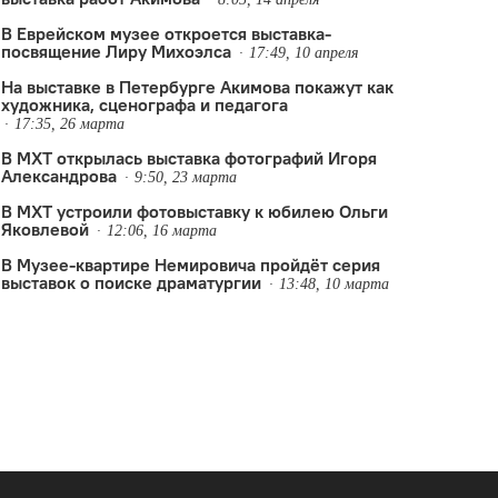
В Еврейском музее откроется выставка-
посвящение Лиру Михоэлса
17:49, 10 апреля
На выставке в Петербурге Акимова покажут как
художника, сценографа и педагога
17:35, 26 марта
В МХТ открылась выставка фотографий Игоря
Александрова
9:50, 23 марта
В МХТ устроили фотовыставку к юбилею Ольги
Яковлевой
12:06, 16 марта
В Музее-квартире Немировича пройдёт серия
выставок о поиске драматургии
ставка
,
Леонид Якобсон
,
мужской балет
,
Санкт-Петербургский музей
13:48, 10 марта