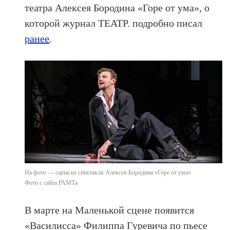
театра Алексея Бородина «Горе от ума», о
которой журнал ТЕАТР. подробно писал
ранее
.
На фото — сцена из спектакля Алексея Бородина «Горе от ума».
Фото с сайта РАМТа
В марте на Маленькой сцене появится
«Василисса» Филиппа Гуревича по пьесе