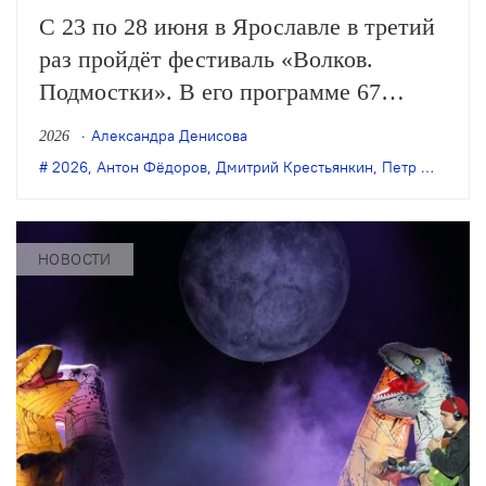
С 23 по 28 июня в Ярославле в третий
раз пройдёт фестиваль «Волков.
Подмостки». В его программе 67
культурных событий, которые пройдут
Александра Денисова
2026
на 25 площадках, как на сценах
2026
,
Антон Фёдоров
,
Дмитрий Крестьянкин
,
Петр Шерешевский
театров, так и в других городских
пространствах. Среди них – спектакли
Антона…
НОВОСТИ