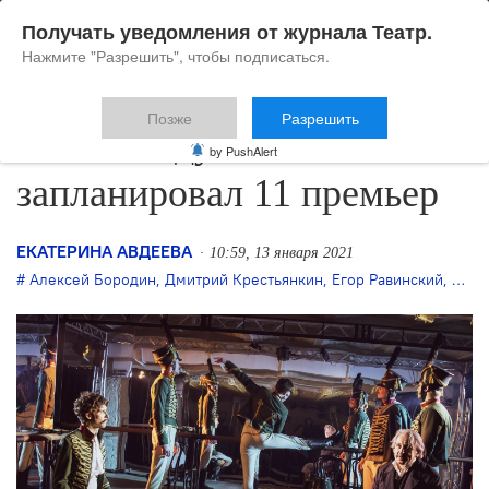
Получать уведомления от журнала Театр.
Нажмите "Разрешить", чтобы подписаться.
Позже
Разрешить
В 2021 году РАМТ
by PushAlert
запланировал 11 премьер
ЕКАТЕРИНА АВДЕЕВА
10:59, 13 января 2021
Алексей Бородин
,
Дмитрий Крестьянкин
,
Егор Равинский
,
Кири