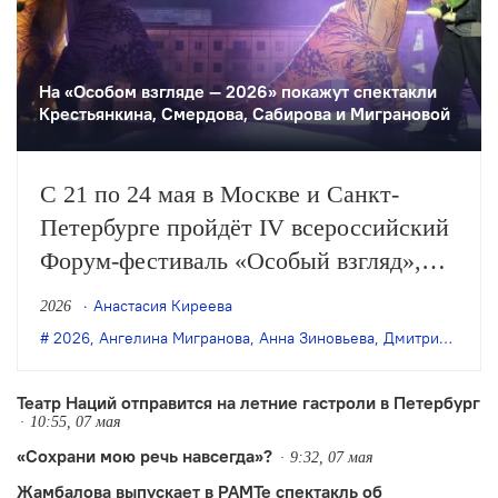
На «Особом взгляде — 2026» покажут спектакли
Крестьянкина, Смердова, Сабирова и Миграновой
С 21 по 24 мая в Москве и Санкт-
Петербурге пройдёт IV всероссийский
Форум-фестиваль «Особый взгляд»,
посвящённый инклюзивному и
Анастасия Киреева
2026
социальному театру. В программе —
2026
,
Ангелина Мигранова
,
Анна Зиновьева
,
Дмитрий Крестьянкин
спектакли, выставки, лекции,
семинары, лаборатории и
Театр Наций отправится на летние гастроли в Петербург
10:55, 07 мая
междисциплинарные проекты.
«Сохрани мою речь навсегда»?
9:32, 07 мая
Жамбалова выпускает в РАМТе спектакль об