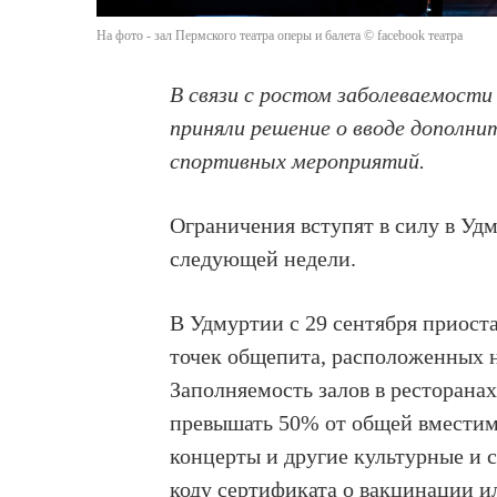
На фото - зал Пермского театра оперы и балета © facebook театра
В связи с ростом заболеваемости
приняли решение о вводе дополни
спортивных мероприятий.
Ограничения вступят в силу в Удм
следующей недели.
В Удмуртии с 29 сентября приост
точек общепита, расположенных н
Заполняемость залов в ресторана
превышать 50% от общей вместимо
концерты и другие культурные и 
коду сертификата о вакцинации и