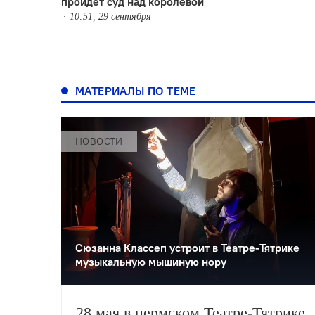
пройдёт суд над королевой
10:51, 29 сентября
МАТЕРИАЛЫ ПО ТЕМЕ
НОВОСТИ
Сюзанна Классеп устроит в Театре-Тятрике
музыкальную мышиную нору
28 мая в пермском Театре-Тятрике