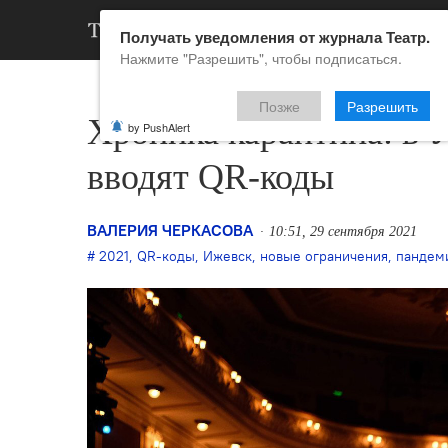
АРХИВ
НОВ
Получать уведомления от журнала Театр.
Нажмите "Разрешить", чтобы подписаться.
Позже
Разрешить
Хроника карантина: в 
by PushAlert
вводят QR-коды
ВАЛЕРИЯ ЧЕРКАСОВА
10:51, 29 сентября 2021
2021
,
QR-коды
,
Ижевск
,
новые ограничения
,
пандем