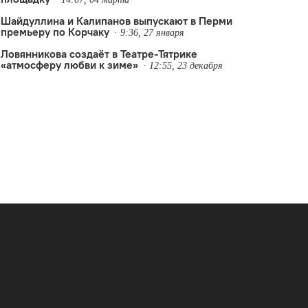
Шайдуллина и Калипанов выпускают в Перми
премьеру по Корчаку
9:36, 27 января
Ловянникова создаёт в Театре-Тятрике
«атмосферу любви к зиме»
12:55, 23 декабря
ера
,
спектакль для подростков
,
Твой Молодёжный Театр
,
Театр-Театр