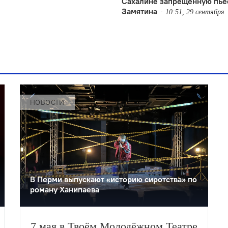
Сахалине запрещённую пье
Замятина
10:51, 29 сентября
НОВОСТИ
В Перми выпускают «историю сиротства» по
роману Ханипаева
7 мая в Твоём Молодёжном Театре