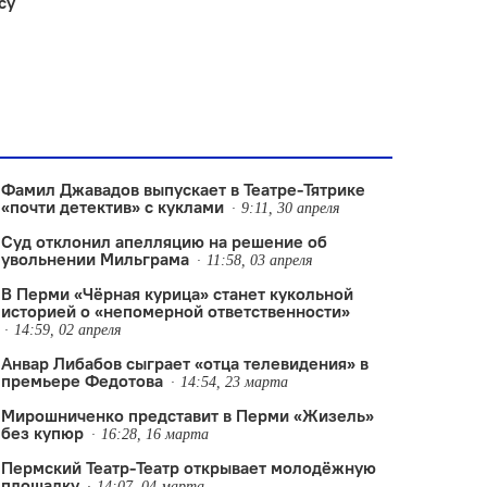
су
Фамил Джавадов выпускает в Театре-Тятрике
«почти детектив» с куклами
9:11, 30 апреля
Суд отклонил апелляцию на решение об
увольнении Мильграма
11:58, 03 апреля
В Перми «Чёрная курица» станет кукольной
историей о «непомерной ответственности»
14:59, 02 апреля
Анвар Либабов сыграет «отца телевидения» в
премьере Федотова
14:54, 23 марта
Мирошниченко представит в Перми «Жизель»
без купюр
16:28, 16 марта
Пермский Театр-Театр открывает молодёжную
площадку
14:07, 04 марта