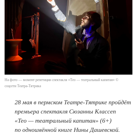
На фото — момент репетиции спектакля «Тео — театральный капитан» ©
соцсети Театра-Тятрика
28 мая в пермском Театре-Тятрике пройдёт
премьера спектакля Сюзанны Классеп
«Тео — театральный капитан» (6+)
по одноимённой книге Нины Дашевской.