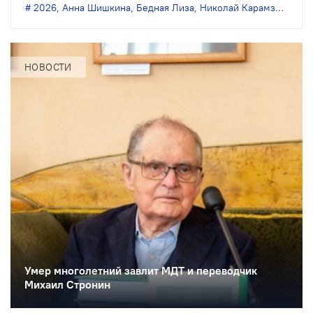
Пэжо» из Санкт-Петербурга покажут
2026
,
Анна Шишкина
,
Бедная Лиза
,
Николай Карамзин
,
пре
премьеру спектакля Анны Шишкиной
«Бедная Лиза» по одноимённой
повести Карамзина. Постановка
НОВОСТИ
станет одним из центральных событий
театрального фестиваля «Шаг на
улицу».
Умер многолетний завлит МДТ и переводчик
Михаил Стронин