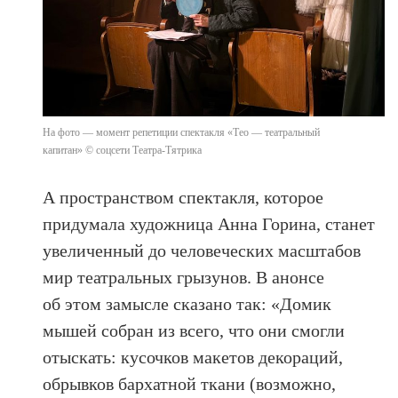
На фото — момент репетиции спектакля «Тео — театральный
капитан» © соцсети Театра-Тятрика
А пространством спектакля, которое
придумала художница Анна Горина, станет
увеличенный до человеческих масштабов
мир театральных грызунов. В анонсе
об этом замысле сказано так: «Домик
мышей собран из всего, что они смогли
отыскать: кусочков макетов декораций,
обрывков бархатной ткани (возможно,