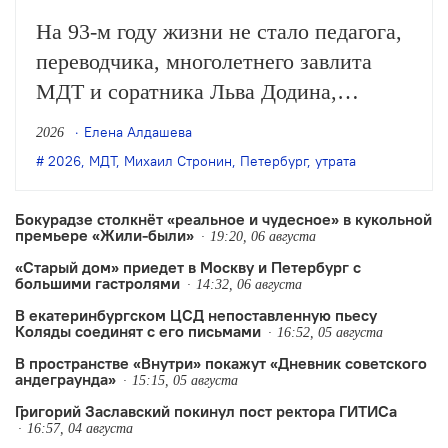
На 93-м году жизни не стало педагога,
переводчика, многолетнего завлита
МДТ и соратника Льва Додина,
заслуженного деятеля искусств России
Елена Алдашева
2026
Михаила Стронина. О смерти
2026
,
МДТ
,
Михаил Стронин
,
Петербург
,
утрата
Стронина сообщили нашей редакции
его близкие.
Бокурадзе столкнëт «реальное и чудесное» в кукольной
премьере «Жили-были»
19:20, 06 августа
«Старый дом» приедет в Москву и Петербург с
большими гастролями
14:32, 06 августа
В екатеринбургском ЦСД непоставленную пьесу
Коляды соединят с его письмами
16:52, 05 августа
В пространстве «Внутри» покажут «Дневник советского
андеграунда»
15:15, 05 августа
Григорий Заславский покинул пост ректора ГИТИСа
16:57, 04 августа