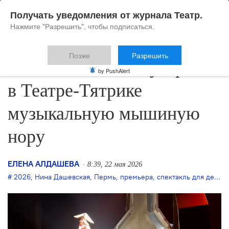
Получать уведомления от журнала Театр.
Нажмите "Разрешить", чтобы подписаться.
Позже
Разрешить
Сюзанна Классеп устроит
by PushAlert
в Театре-Тятрике
музыкальную мышиную
нору
ЕЛЕНА АЛДАШЕВА
8:39, 22 мая 2026
2026
,
Нина Дашевская
,
Пермь
,
премьера
,
спектакль для детей