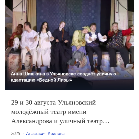
Анна Шишкина в Ульяновске создаëт уличную
адаптацию «Бедной Лизы»
29 и 30 августа Ульяновский
молодёжный театр имени
Александрова и уличный театр
«Странствующие куклы господина
Анастасия Козлова
2026