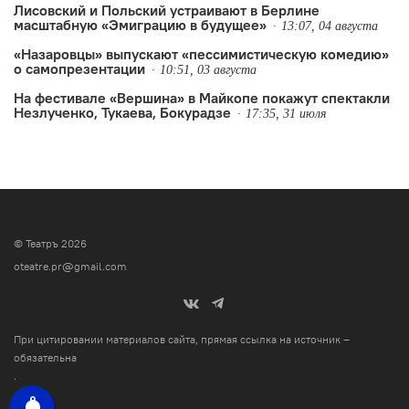
Лисовский и Польский устраивают в Берлине
масштабную «Эмиграцию в будущее»
13:07, 04 августа
«Назаровцы» выпускают «пессимистическую комедию»
о самопрезентации
10:51, 03 августа
На фестивале «Вершина» в Майкопе покажут спектакли
Незлученко, Тукаева, Бокурадзе
17:35, 31 июля
© Театръ 2026
oteatre.pr@gmail.com
При цитировании материалов сайта, прямая ссылка на источник –
обязательна
.