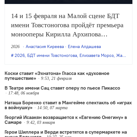
14 и 15 февраля на Малой сцене БДТ
имени Товстоногова пройдёт премьера
монооперы Кирилла Архипова
«Человеческий голос» в постановке
Анастасия Киреева
Елена Алдашева
2026
Елизаветы Мороз. В основе спектакля
2026
,
БДТ имени Товстоногова
,
Елизавета Мороз
,
Жан Кокто
— одноимённая монопьеса Жана
Кокто в инсценировке режиссёра.
Коски ставит «Эхнатона» Гласса как «духовное
путешествие»
9:53, 21 февраля
В Театре имени Сац ставят оперу по пьесе Пикассо
17:48, 06 ноября
Наташа Боренко ставит в Мангейме спектакль об «играх
в войнушку»
14:50, 07 марта
Георгий Исаакян возвращается к «Евгению Онегину» в
Самаре
9:42, 03 января
Герои Шиллера и Верди встретятся в супермаркете на
сцене Большого