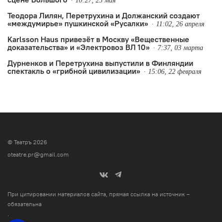
10:27, 25 мая
Теодора Лилян, Перетрухина и Должанский создают
«междумирье» пушкинской «Русалки»
11:02, 26 апреля
Karlsson Haus привезёт в Москву «Вещественные
доказательства» и «Электровоз ВЛ 10»
7:37, 03 марта
Дурненков и Перетрухина выпустили в Финляндии
спектакль о «грибной цивилизации»
15:06, 22 февраля
© Театръ 2026
oteatre.pr@gmail.com
При цитировании материалов сайта, прямая ссылка на источник –
обязательна
.