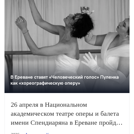
В Ереване ставят «Человеческий голос» Пуленка
как «хореографическую оперу»
26 апреля в Национальном
академическом театре оперы и балета
имени Спендиаряна в Ереване пройдёт
премьера оперы Франсиса Пуленка