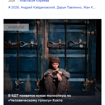
Анастасия Киреева
2026
«Человеческий голос» в постановке
2026
,
Андрей Кайдановский
,
Дарья Павленко
,
Жан Кокто
,
К
Андрея Кайдановского. В новом
проекте продюсерского агентства
«JokerLab» примут участие балерина
НОВОСТИ
Дарья Павленко и певица Юлия
Маточкина.
В БДТ появится новая моноопера по
«Человеческому голосу» Кокто