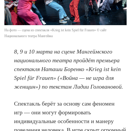
На фото — сцена из спектакля «Krieg ist kein Spiel für Frauen» © сайт
Национального театра Мангейма
8, 9 и 10 марта на сцене Мангеймского
национального театра пройдёт премьера
спектакля Наташи Боренко «Krieg ist kein
Spiel für Frauen» («Война — не игра для
женщин») по текстам Лидии Головановой.
Спектакль берёт за основу сам феномен
игр — они могут формировать
индивидуальные особенности и манеру
поведения человека. В игре скрыт огромный