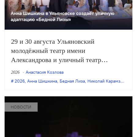
Анна Шишкина в Ульяновске создаëт уличную
адаптацию «Бедной Лизы»
29 и 30 августа Ульяновский
молодёжный театр имени
Александрова и уличный театр
«Странствующие куклы господина
Анастасия Козлова
2026
Пэжо» из Санкт-Петербурга покажут
2026
,
Анна Шишкина
,
Бедная Лиза
,
Николай Карамзин
,
пре
премьеру спектакля Анны Шишкиной
«Бедная Лиза» по одноимённой
повести Карамзина. Постановка
НОВОСТИ
станет одним из центральных событий
театрального фестиваля «Шаг на
улицу».