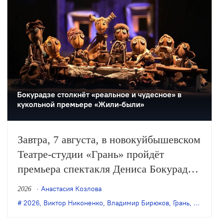
Бокурадзе столкнëт «реальное и чудесное» в
кукольной премьере «Жили-были»
Завтра, 7 августа, в новокуйбышевском
Театре-студии «Грань» пройдёт
премьера спектакля Дениса Бокурадзе
«Жили-были» по пьесе Владимира
Анастасия Козлова
2026
Бирюкова.
2026
,
Виктор Никоненко
,
Владимир Бирюков
,
Грань
,
Денис 