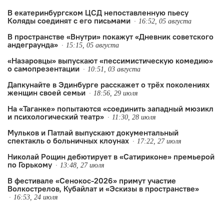
В екатеринбургском ЦСД непоставленную пьесу
Коляды соединят с его письмами
16:52, 05 августа
В пространстве «Внутри» покажут «Дневник советского
андеграунда»
15:15, 05 августа
«Назаровцы» выпускают «пессимистическую комедию»
о самопрезентации
10:51, 03 августа
Дапкунайте в Эдинбурге расскажет о трёх поколениях
женщин своей семьи
18:56, 29 июля
На «Таганке» попытаются «соединить западный мюзикл
и психологический театр»
11:30, 28 июля
Мульков и Патлай выпускают документальный
спектакль о больничных клоунах
17:22, 27 июля
Николай Рощин дебютирует в «Сатириконе» премьерой
по Горькому
13:48, 27 июля
В фестивале «Сенокос-2026» примут участие
Волкострелов, Кубайлат и «Эскизы в пространстве»
16:53, 24 июля