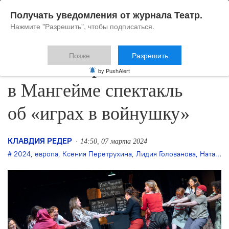
Получать уведомления от журнала Театр.
Нажмите "Разрешить", чтобы подписаться.
Позже
Разрешить
Наташа Боренко ставит
by PushAlert
в Мангейме спектакль
об «играх в войнушку»
КЛАВДИЯ РЕДЕР
14:50, 07 марта 2024
2024
,
европа
,
Ксения Перетрухина
,
Лидия Голованова
,
Наталья Боренко