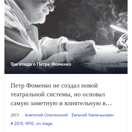
Три этюда о Петре Фоменко
Петр Фоменко не создал новой
театральной системы, но основал
самую заметную и влиятельную в
постсоветском театре школу. Не
Анатолий Смелянский
Евгений Каменькович
Дина Г
2013
задаваясь целью охватить все
2013
,
№10
,
on stage
результаты этой гигантской работы,