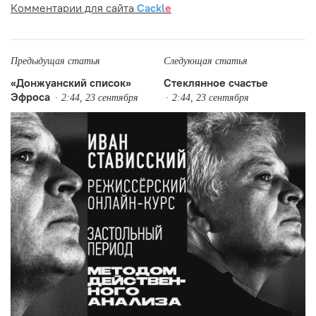
Комментарии для сайта
Cackl
e
Предыдущая статья
Следующая статья
«Донжуанский список»
Стеклянное счастье
Эфроса
2:44, 23 сентября
2:44, 23 сентября