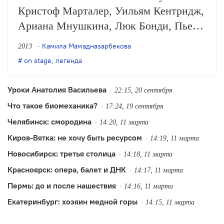
Кристоф Марталер, Уильям Кентридж,
Ариана Мнушкина, Люк Бонди, Пьер
Ришар, Режис Обадиа, Ясмина Реза
Камила Мамадназарбекова
2013
и еще несколько сотен актеров,
on stage
,
легенда
режиссеров, сценографов, чьи имена
уже вписаны в новейшую театральную
Уроки Анатолия Васильева
22:15, 20 сентября
историю. Однако для России Лекок —
Что такое биомеханика?
17:24, 19 сентября
глава, исключенная из учебников.
Челябинск: смородина
14:20, 11 марта
Как…
Киров-Вятка: не хочу быть ресурсом
14:19, 11 марта
Новосибирск: третья столица
14:18, 11 марта
Красноярск: опера, балет и ДНК
14:17, 11 марта
Пермь: до и после нашествия
14:16, 11 марта
Екатеринбург: хозяин медной горы
14:15, 11 марта