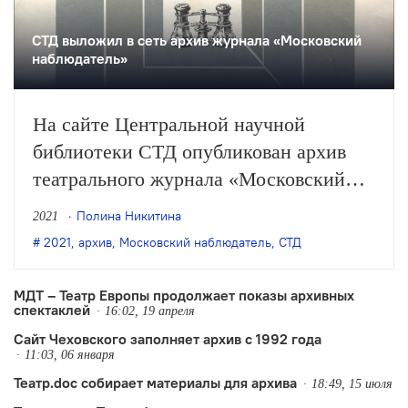
СТД выложил в сеть архив журнала «Московский
наблюдатель»
На сайте Центральной научной
библиотеки СТД опубликован архив
театрального журнала «Московский
наблюдатель» (1991–1998). Это начало
Полина Никитина
2021
электронной библиотеки Союза
2021
,
архив
,
Московский наблюдатель
,
СТД
театральных деятелей России (СТД РФ
— ВТО).
МДТ – Театр Европы продолжает показы архивных
спектаклей
16:02, 19 апреля
Сайт Чеховского заполняет архив с 1992 года
11:03, 06 января
Театр.doc собирает материалы для архива
18:49, 15 июля