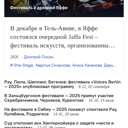
Фестиваль в древней Яффе
В декабре в Тель-Авиве, в Яффе
состоялся очередной Jaffa Fest –
фестиваль искусств, организованный
театром Гешер. В этом году его
Дмитрий Лисин
2026
проводили не летом, как раньше, а в
She-Stage
,
Авдотья Смирнова
,
Алиса Хазанова
,
Дарья Виолина
ноябре и декабре. Наш корреспондент
Дмитрий Лисин посетил русскую
Рау, Люпа, Шиллинг, Бегенов: фестиваль «Voices Berlin
— 2025» опубликовал программу
часть программы, то есть,…
8:22, 02 сентября
В Зальцбургском фестивале — 2025 примут участие
Серебренников, Черняков, Курентзис
16:10, 19 июля
На фестивале в Сибиу — 2025 покажут спектакли Рау,
Кулябина, Родригеса
14:41, 20 июня
Суд отклонил иск Хинтерхойзера о защите «чести и
достоинства»
12:43, 09 марта