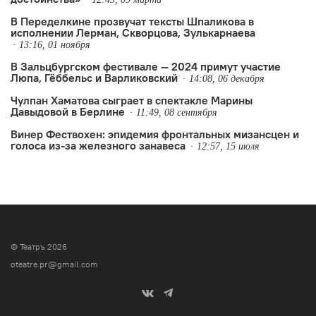
В Переделкине прозвучат тексты Шпаликова в
исполнении Лерман, Скворцова, Зулькарнаева
13:16, 01 ноября
В Зальцбургском фестивале — 2024 примут участие
Люпа, Гёббельс и Варликовский
14:08, 06 декабря
Чулпан Хаматова сыграет в спектакле Марины
Давыдовой в Берлине
11:49, 08 сентября
Винер Фествохен: эпидемия фронтальных мизансцен и
голоса из-за железного занавеса
12:57, 15 июля
© Театръ 2026
oteatre.pr@gmail.com