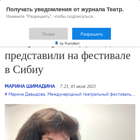
Получать уведомления от журнала Театр.
Нажмите "Разрешить", чтобы подписаться.
Позже
Разрешить
Пьесу Марины Давыдовой
by PushAlert
представили на фестивале
в Сибиу
МАРИНА ШИМАДИНА
7:23, 03 июля 2023
Марина Давыдова
,
Международный театральный фестиваль «Сибиу»