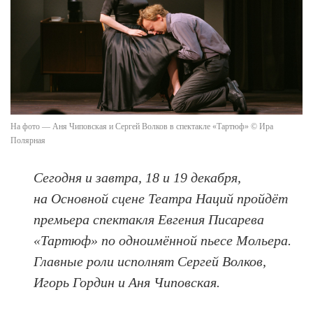
На фото — Аня Чиповская и Сергей Волков в спектакле «Тартюф» © Ира
Полярная
Сегодня и завтра, 18 и 19 декабря,
на Основной сцене Театра Наций пройдёт
премьера спектакля Евгения Писарева
«Тартюф» по одноимённой пьесе Мольера.
Главные роли исполнят Сергей Волков,
Игорь Гордин и Аня Чиповская.