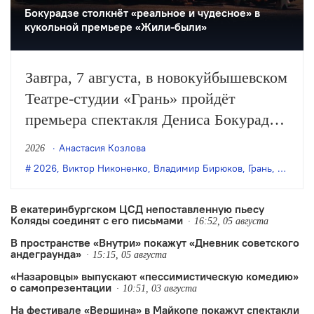
Бокурадзе столкнëт «реальное и чудесное» в
кукольной премьере «Жили-были»
Завтра, 7 августа, в новокуйбышевском
Театре-студии «Грань» пройдёт
премьера спектакля Дениса Бокурадзе
«Жили-были» по пьесе Владимира
Анастасия Козлова
2026
Бирюкова.
2026
,
Виктор Никоненко
,
Владимир Бирюков
,
Грань
,
Денис 
В екатеринбургском ЦСД непоставленную пьесу
Коляды соединят с его письмами
16:52, 05 августа
В пространстве «Внутри» покажут «Дневник советского
андеграунда»
15:15, 05 августа
«Назаровцы» выпускают «пессимистическую комедию»
о самопрезентации
10:51, 03 августа
На фестивале «Вершина» в Майкопе покажут спектакли