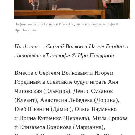
На фото — Сергей Волков и Игорь Гордин в спектакле «Тартюф» ©
Ира Полярная
На фото — Сергей Волков и Игорь Гордин в
спектакле «Тартюф» © Ира Полярная
Вместе с Сергеем Волковым и Игорем
Гординым в спектакле будут играть Аня
Чиповская (Эльмира), Денис Суханов
(Клеант), Анастасия Лебедева (Дорина),
Глеб Шевнин (Дамис), Ольга Науменко
и Ирина Купченко (Пернель), Мила Ершова
и Елизавета Кононова (Марианна),