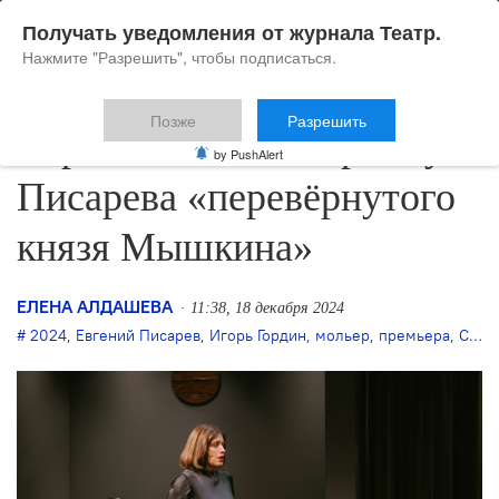
Получать уведомления от журнала Театр.
Нажмите "Разрешить", чтобы подписаться.
Позже
Разрешить
Сергей Волков сыграет у
by PushAlert
Писарева «перевёрнутого
князя Мышкина»
ЕЛЕНА АЛДАШЕВА
11:38, 18 декабря 2024
2024
,
Евгений Писарев
,
Игорь Гордин
,
мольер
,
премьера
,
Сергей Волков