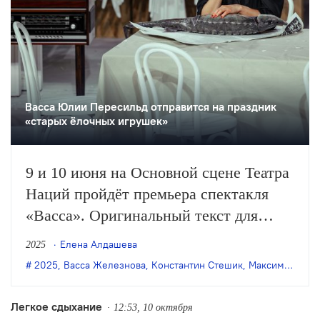
Васса Юлии Пересильд отправится на праздник
«старых ёлочных игрушек»
9 и 10 июня на Основной сцене Театра
Наций пройдёт премьера спектакля
«Васса». Оригинальный текст для
постановки на основе обеих редакций
Елена Алдашева
2025
пьесы «Васса Железнова» и других
2025
,
Васса Железнова
,
Константин Стешик
,
Максим Горький
сочинений Горького написал драматург
Константин Стешик.
Легкое сдыхание
12:53, 10 октября