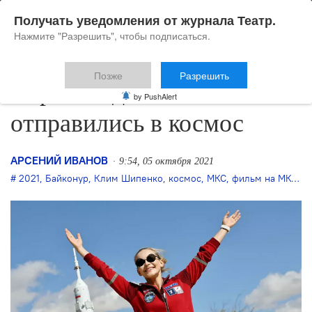
Получать уведомления от журнала Театр.
Нажмите "Разрешить", чтобы подписаться.
Позже
Разрешить
Пересильд и Шипенко
by PushAlert
отправились в космос
АРСЕНИЙ ИВАНОВ
9:54, 05 октября 2021
2021
,
Байконур
,
Клим Шипенко
,
космос
,
МКС
,
фильм на МКС
,
Ю