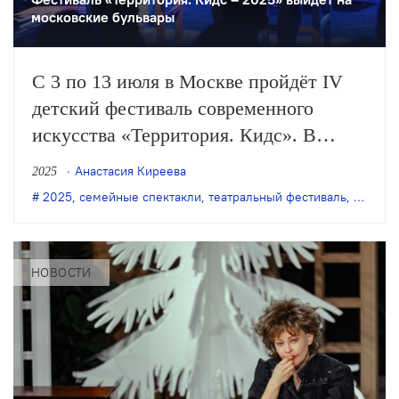
московские бульвары
С 3 по 13 июля в Москве пройдёт IV
детский фестиваль современного
искусства «Территория. Кидс». В
программе – более 50 событий,
Анастасия Киреева
2025
включая спектакли, концерты, читки
2025
,
семейные спектакли
,
театральный фестиваль
,
Террито
пьес, мастер-классы и семейные
разговоры с известными артистами.
НОВОСТИ