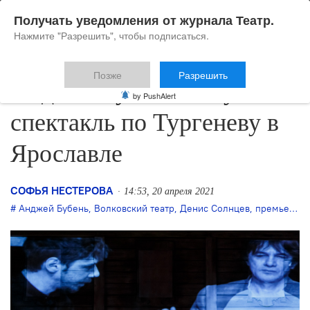
Получать уведомления от журнала Театр.
Нажмите "Разрешить", чтобы подписаться.
Позже
Разрешить
Анджей Бубень выпускает
by PushAlert
спектакль по Тургеневу в
Ярославле
СОФЬЯ НЕСТЕРОВА
14:53, 20 апреля 2021
Анджей Бубень
,
Волковский театр
,
Денис Солнцев
,
премьера
,