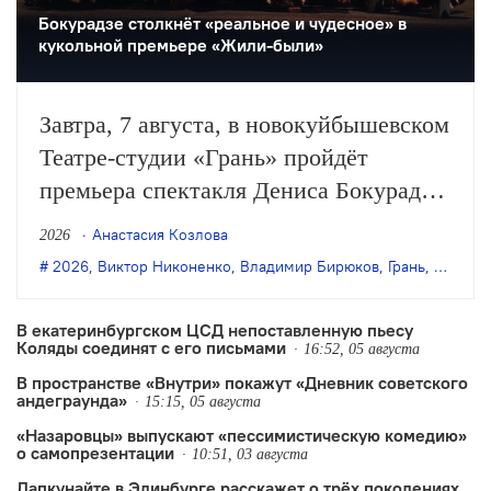
Бокурадзе столкнëт «реальное и чудесное» в
кукольной премьере «Жили-были»
Завтра, 7 августа, в новокуйбышевском
Театре-студии «Грань» пройдёт
премьера спектакля Дениса Бокурадзе
«Жили-были» по пьесе Владимира
Анастасия Козлова
2026
Бирюкова.
2026
,
Виктор Никоненко
,
Владимир Бирюков
,
Грань
,
Денис 
В екатеринбургском ЦСД непоставленную пьесу
Коляды соединят с его письмами
16:52, 05 августа
В пространстве «Внутри» покажут «Дневник советского
андеграунда»
15:15, 05 августа
«Назаровцы» выпускают «пессимистическую комедию»
о самопрезентации
10:51, 03 августа
Дапкунайте в Эдинбурге расскажет о трёх поколениях