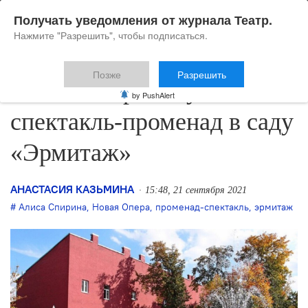
Получать уведомления от журнала Театр.
Нажмите "Разрешить", чтобы подписаться.
Позже
Разрешить
Новая Опера запускает
by PushAlert
спектакль-променад в саду
«Эрмитаж»
АНАСТАСИЯ КАЗЬМИНА
15:48, 21 сентября 2021
Алиса Спирина
,
Новая Опера
,
променад-спектакль
,
эрмитаж