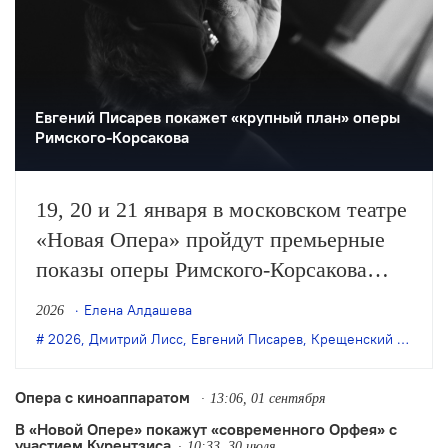
Евгений Писарев покажет «крупный план» оперы
Римского-Корсакова
19, 20 и 21 января в московском театре
«Новая Опера» пройдут премьерные
показы оперы Римского-Корсакова
«Царская невеста» в постановке
Елена Алдашева
2026
Евгения Писарева. Премьера станет
2026
,
Дмитрий Лисс
,
Евгений Писарев
,
Крещенский фестиваль
событием открытия Крещенского
фестиваля, который театр проводит с
Опера с киноаппаратом
13:06, 01 сентября
2005 года.
В «Новой Опере» покажут «современного Орфея» с
участием Курентзиса
10:33, 30 июля