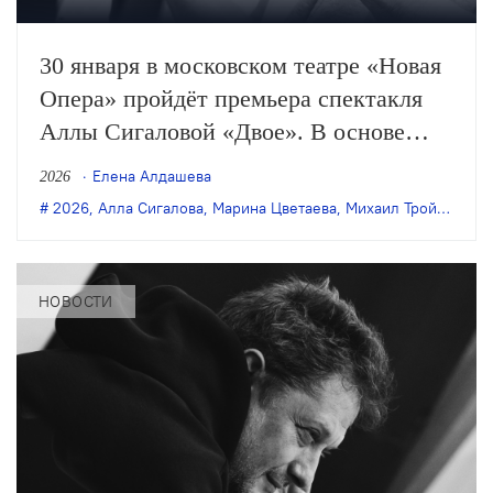
30 января в московском театре «Новая
Опера» пройдёт премьера спектакля
Аллы Сигаловой «Двое». В основе
постановки — написанное специально
Елена Алдашева
2026
для неё сочинение композитора
2026
,
Алла Сигалова
,
Марина Цветаева
,
Михаил Тройник
,
на
Настасьи Хрущёвой, вдохновлённое
«Поэмой конца» Марины Цветаевой.
НОВОСТИ