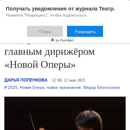
Получать уведомления от журнала Театр.
Нажмите "Разрешить", чтобы подписаться.
Позже
Разрешить
Фёдор Безносиков станет
by PushAlert
главным дирижёром
«Новой Оперы»
ДАРЬЯ ПОПЕНКОВА
12:06, 12 мая 2025
2025
,
Новая Опера
,
новое назначение
,
Федор Безносиков