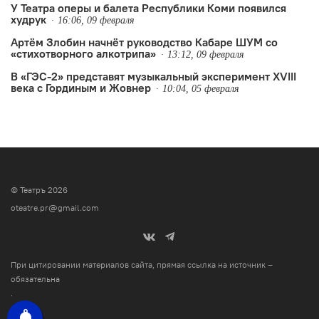
У Театра оперы и балета Республики Коми появился
худрук
16:06, 09 февраля
Артём Злобин начнёт руководство Кабаре ШУМ со
«стихотворного алкотрипа»
13:12, 09 февраля
В «ГЭС-2» представят музыкальный эксперимент XVIII
века с Гординым и Жовнер
10:04, 05 февраля
© Театръ 2026
oteatre.pr@gmail.com
При цитировании материалов сайта, прямая ссылка на источник –
обязательна
.