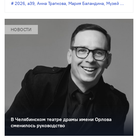
займёт Мария Баландина.
2026
,
а39
,
Анна Трапкова
,
Мария Баландина
,
Музей Москвы
,
НОВОСТИ
В Челябинском театре драмы имени Орлова
сменилось руководство