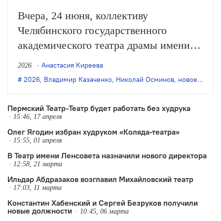
Вчера, 24 июня, коллективу
Челябинского государственного
академического театра драмы имени
Наума Орлова был представлен новый
Анастасия Киреева
2026
главный режиссёр. Им стал штатный
2026
,
Владимир Казаченко
,
Николай Осминов
,
новое назначение
актёр и режиссёр театра Николай
Осминов. Возглавлявший
Пермский Театр-Театр будет работать без худрука
15:46, 17 апреля
Челябинскую драму ранее Владимир
Олег Ягодин избран худруком «Коляда-театра»
Казаченко покинул театр в мае.
15:55, 01 апреля
В Театр имени Ленсовета назначили нового директора
12:58, 21 марта
Ильдар Абдразаков возглавил Михайловский театр
17:03, 11 марта
Константин Хабенский и Сергей Безруков получили
новые должности
10:45, 06 марта