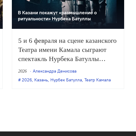
В Казани покажут «размышление о
ритуальности» Нурбека Батуллы
5 и 6 февраля на сцене казанского
Театра имени Камала сыграют
спектакль Нурбека Батуллы
“balballar” («Балбаллар»).
Александра Денисова
2026
Премьера этой постановки
,
ильгиз зайниев
2026
,
Казань
,
Казань
,
Нурбек Батулла
,
Кирилл Люкевич
,
Театр Камала
,
КУКФО
,
Максим Горьки
прошла в ноябре 2025 года на
фестивале «Аваздаш» в
Альметьевске.