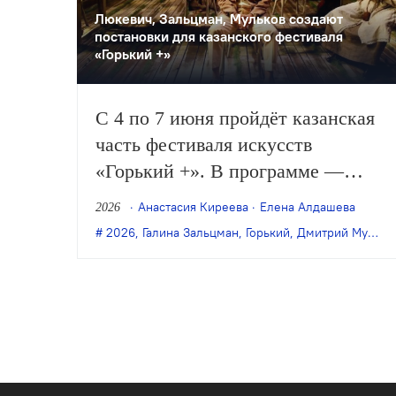
Люкевич, Зальцман, Мульков создают
постановки для казанского фестиваля
«Горький +»
С 4 по 7 июня пройдёт казанская
часть фестиваля искусств
«Горький +». В программе —
спектакли, созданные молодыми
Анастасия Киреева
Елена Алдашева
2026
режиссёрами специально для
2026
,
Галина Зальцман
,
Горький
,
Дмитрий Мульков
смотра, показы постановок из
других городов, перформансы,
концерты, променады (в том
числе с петербургскими
«великанцами») и многое другое.