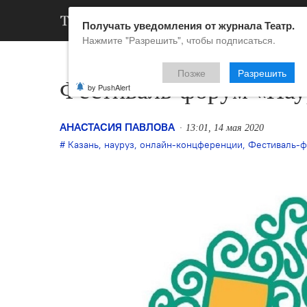
АРХИВ
НОВ
Получать уведомления от журнала Театр.
Нажмите "Разрешить", чтобы подписаться.
Позже
Разрешить
Фестиваль-форум «Нау
by PushAlert
АНАСТАСИЯ ПАВЛОВА
13:01, 14 мая 2020
Казань
,
науруз
,
онлайн-концференции
,
Фестиваль-