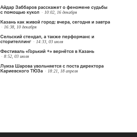
Айдар Заббаров расскажет о феномене судьбы
с помощью кукол
10:02, 16 декабря
Казань как живой город: вчера, сегодня и завтра
16:38, 10 декабря
Сельский стендап, а также перформанс и
сторителлинг
14:33, 03 июля
Фестиваль «Горький +» вернётся в Казань
8:52, 03 июля
Луиза Шарова увольняется с поста директора
Кариевского ТЮЗа
18:21, 18 апреля
й
,
Мехмет Биркийе
,
Мурат Абулкатинов
,
Театр Наций
,
фестиваль