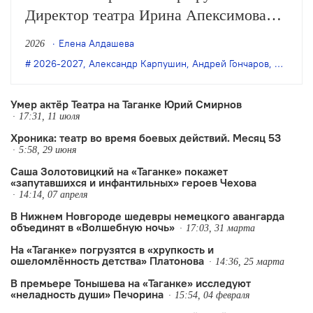
Директор театра Ирина Апексимова
рассказала о планах на 63-й сезон, в
Елена Алдашева
2026
числе которых — новая работа Андрея
2026-2027
,
Александр Карпушин
,
Андрей Гончаров
,
дарья а
Гончарова, постановки мюзиклов на
основе советской и американской
Умер актёр Театра на Таганке Юрий Смирнов
17:31, 11 июля
киноклассики и премьера с…
Хроника: театр во время боевых действий. Месяц 53
5:58, 29 июня
Саша Золотовицкий на «Таганке» покажет
«запутавшихся и инфантильных» героев Чехова
14:14, 07 апреля
В Нижнем Новгороде шедевры немецкого авангарда
объединят в «Волшебную ночь»
17:03, 31 марта
На «Таганке» погрузятся в «хрупкость и
ошеломлённость детства» Платонова
14:36, 25 марта
В премьере Тонышева на «Таганке» исследуют
«неладность души» Печорина
15:54, 04 февраля