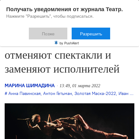
Получать уведомления от журнала Театр.
Нажмите "Разрешить", чтобы подписаться.
Позже
Разрешить
На «Золотой Маске»
by PushAlert
отменяют спектакли и
заменяют исполнителей
МАРИНА ШИМАДИНА
13:49, 01 марта 2022
Анна Павинская
,
Антон Гетьман
,
Золотая Маска-2022
,
Иван Великанов