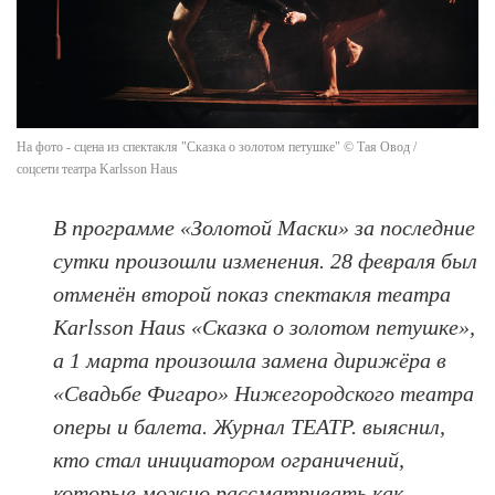
На фото - сцена из спектакля "Сказка о золотом петушке" © Тая Овод /
соцсети театра Karlsson Haus
В программе
«Золотой Маски» за последние
сутки произошли изменения. 28 февраля был
отменён второй показ спектакля театра
Karlsson Haus «Сказка о золотом петушке»,
а 1 марта произошла замена дирижёра в
«Свадьбе Фигаро» Нижегородского театра
оперы и балета. Журнал ТЕАТР. выяснил,
кто стал инициатором ограничений,
которые можно рассматривать как