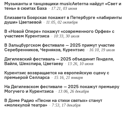
Алексея Ретинского, показы
Музыканты и танцовщики musicAeterna найдут «Свет и
тень» в сюитах Баха
драматических и хореографических
17:21, 03 июня
Елизавета Боярская покажет в Петербурге «лабиринты
спектаклей, в том числе постановок
души» Цветаевой
11:05, 02 октября
Ю…
В «Новой Опере» покажут «современного Орфея» с
участием Курентзиса
10:33, 30 июля
В Зальцбургском фестивале — 2025 примут участие
Серебренников, Черняков, Курентзис
16:10, 19 июля
Дягилевский фестиваль — 2025 объединит Генделя,
Вайля, Шекспира, Цветаеву
13:26, 10 июня
Курентзис возвращается на европейскую сцену с
премьерой Селларса
15:16, 21 января
На Дягилевском фестивале — 2025 покажут премьеру
Могучего и Курентзиса
13:06, 26 декабря
В Доме Радио «Песни на стихи святых» станут
«молекулой театра»
7:53, 17 декабря