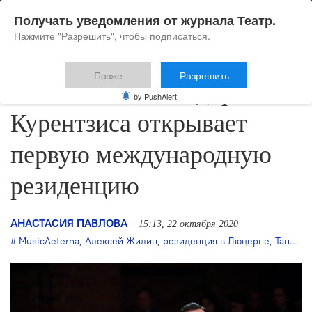
Получать уведомления от журнала Театр.
Нажмите "Разрешить", чтобы подписаться.
Позже
Разрешить
MusicAeterna Теодора
by PushAlert
Курентзиса открывает
первую международную
резиденцию
АНАСТАСИЯ ПАВЛОВА
15:13, 22 октября 2020
MusicAeterna
,
Алексей Жилин
,
резиденция в Люцерне
,
Таня Скок