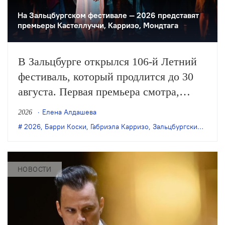
На Зальцбургском фестивале — 2026 представят
премьеры Кастеллуччи, Карризо, Мондтага
В Зальцбурге открылся 106-й Летний
фестиваль, который продлится до 30
августа. Первая премьера смотра,
«Кармен» в постановке
Елена Алдашева
2026
соосновательницы Peeping Tom
2026
,
Барри Коски
,
Габриэла Карризо
,
Зальцбургский фестиваль
Габриэлы Карризо и дирижёра Теодора
Курентзиса, будет представлена
зрителям уже 26 июля.
НОВОСТИ