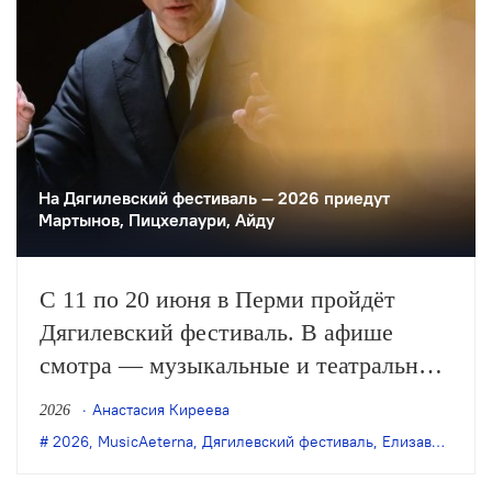
На Дягилевский фестиваль — 2026 приедут
Мартынов, Пицхелаури, Айду
С 11 по 20 июня в Перми пройдёт
Дягилевский фестиваль. В афише
смотра — музыкальные и театральные
премьеры, среди которых —
Анастасия Киреева
2026
исполнение новых сочинений
2026
,
MusicAeterna
,
Дягилевский фестиваль
,
Елизавета Мороз
Владимира Мартынова, Петра Айду,