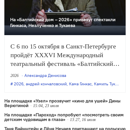
На «Балтийский дом – 2026» привезут спектакли
Гинкаса, Незлученко и Тукаева
С 6 по 15 октября в Санкт-Петербурге
пройдёт XXXVI Международный
театральный фестиваль «Балтийский
дом». В афишу вошли 8 спектаклей из
Александра Денисова
2026
Москвы, Новосибирска, Альметьевска,
2026
,
андрей кончаловский
,
Кама Гинкас
,
Камиль Тукаев
,
Пе
Рязани, Абакана, Березников и Индии.
На площадке «Узел» прозвучит «кино для ушей» Дины
Верютиной
15:04, 23 июля
На площадке «Пароход» попробуют «посмотреть своим
детским чудовищам в глаза»
13:27, 16 июля
Таня Вайнштейн и Лёня Нечаев приглашают на польскую