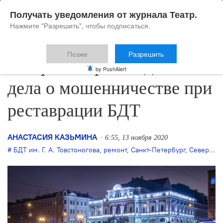
Получать уведомления от журнала Театр.
Нажмите "Разрешить", чтобы подписаться.
Позже
Разрешить
Завершено расследование
by PushAlert
дела о мошенничестве при
реставрации БДТ
АНАСТАСИЯ КАЗЬМИНА
6:55, 13 ноября 2020
БДТ им. Г. А. Товстоногова
,
ремонт
,
Санкт-Петербург
,
Северо-Западная дирекция