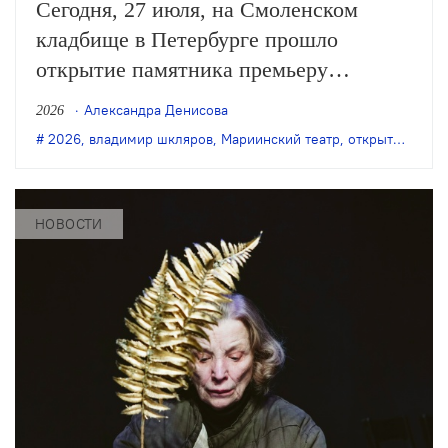
Сегодня, 27 июля, на Смоленском
кладбище в Петербурге прошло
открытие памятника премьеру
Мариинского театра Владимиру
Александра Денисова
2026
Шклярову. Артист балета трагически
2026
,
владимир шкляров
,
Мариинский театр
,
открытие памятника
погиб в ноябре 2024 года.
НОВОСТИ