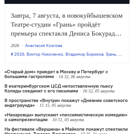
Завтра, 7 августа, в новокуйбышевском
Театре-студии «Грань» пройдёт
премьера спектакля Дениса Бокурадзе
«Жили-были» по пьесе Владимира
Анастасия Козлова
2026
Бирюкова.
2026
,
Виктор Никоненко
,
Владимир Бирюков
,
Грань
,
Денис 
«Старый дом» приедет в Москву и Петербург с
большими гастролями
14:32, 06 августа
В екатеринбургском ЦСД непоставленную пьесу
Коляды соединят с его письмами
16:52, 05 августа
В пространстве «Внутри» покажут «Дневник советского
андеграунда»
15:15, 05 августа
«Назаровцы» выпускают «пессимистическую комедию»
о самопрезентации
10:51, 03 августа
На фестивале «Вершина» в Майкопе покажут спектакли
Незлученко, Тукаева, Бокурадзе