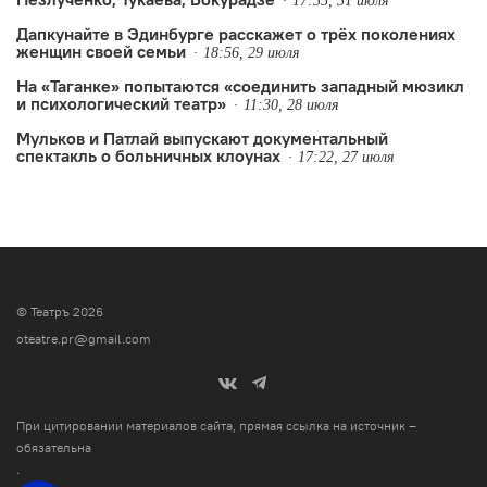
17:35, 31 июля
Дапкунайте в Эдинбурге расскажет о трёх поколениях
женщин своей семьи
18:56, 29 июля
На «Таганке» попытаются «соединить западный мюзикл
и психологический театр»
11:30, 28 июля
Мульков и Патлай выпускают документальный
спектакль о больничных клоунах
17:22, 27 июля
© Театръ 2026
oteatre.pr@gmail.com
При цитировании материалов сайта, прямая ссылка на источник –
обязательна
.