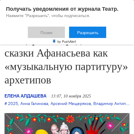
Получать уведомления от журнала Театр.
Нажмите "Разрешить", чтобы подписаться.
Позже
Разрешить
Мещеряков представит
by PushAlert
сказки Афанасьева как
«музыкальную партитуру»
архетипов
ЕЛЕНА АЛДАШЕВА
13:07, 10 ноября 2025
2025
,
Анна Галинова
,
Арсений Мещеряков
,
Владимир Антипов
,