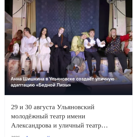
Анна Шишкина в Ульяновске создаëт уличную
адаптацию «Бедной Лизы»
29 и 30 августа Ульяновский
молодёжный театр имени
Александрова и уличный театр
«Странствующие куклы господина