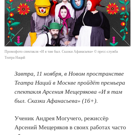
Промофото спектакля «И я там был. Сказки Афанасьева» © пресс-служба
Театра Наций
Завтра, 11 ноября, в Новом пространстве
Театра Наций в Москве пройдёт премьера
спектакля Арсения Мещерякова «И я там
был. Сказки Афанасьева» (16+).
Ученик Андрея Могучего, режиссёр
Арсений Мещеряков в своих работах часто