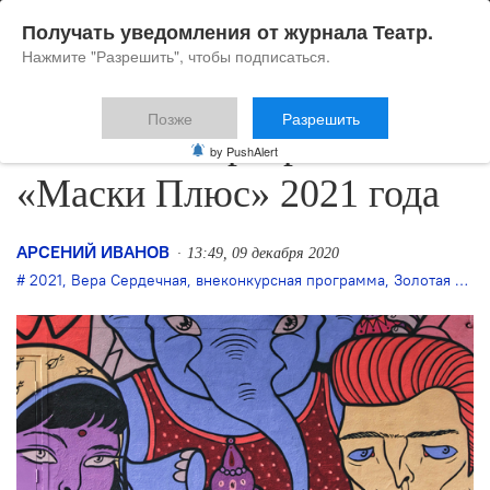
Получать уведомления от журнала Театр.
Нажмите "Разрешить", чтобы подписаться.
Позже
Разрешить
Объявлена программа
by PushAlert
«Маски Плюс» 2021 года
АРСЕНИЙ ИВАНОВ
13:49, 09 декабря 2020
2021
,
Вера Сердечная
,
внеконкурсная программа
,
Золотая Маска