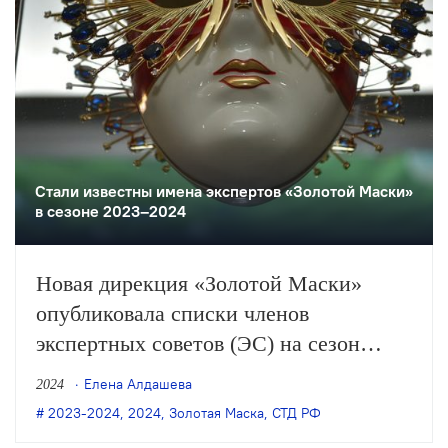
Стали известны имена экспертов «Золотой Маски»
в сезоне 2023–2024
Новая дирекция «Золотой Маски»
опубликовала списки членов
экспертных советов (ЭС) на сезон
2023–2024. Как сообщал СТД РФ, они
Елена Алдашева
2024
были утверждены ещё 19 января на
2023-2024
,
2024
,
Золотая Маска
,
СТД РФ
заседании секретариата Союза.