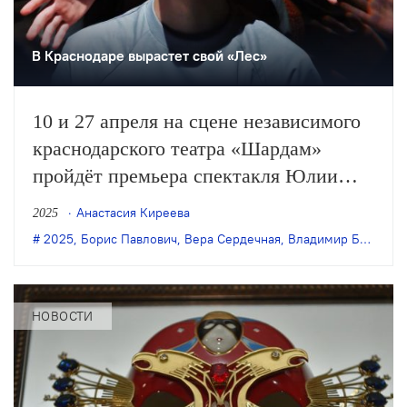
В Краснодаре вырастет свой «Лес»
10 и 27 апреля на сцене независимого
краснодарского театра «Шардам»
пройдёт премьера спектакля Юлии
Блохиной и Веры Сердечной «Лес.
Анастасия Киреева
2025
Замри». Эта постановка – часть
2025
,
Борис Павлович
,
Вера Сердечная
,
Владимир Бибихин
открытого театрального проекта
Бориса Павловича «Лес», основанного
на текстах Бибихина.
НОВОСТИ