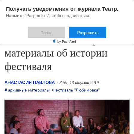
Получать уведомления от журнала Театр.
Нажмите "Разрешить", чтобы подписаться.
Позже
Разрешить
«Любимовка» собирает
by PushAlert
материалы об истории
фестиваля
АНАСТАСИЯ ПАВЛОВА
8:59, 13 августа 2019
архивные материалы
,
Фестиваль "Любимовка"