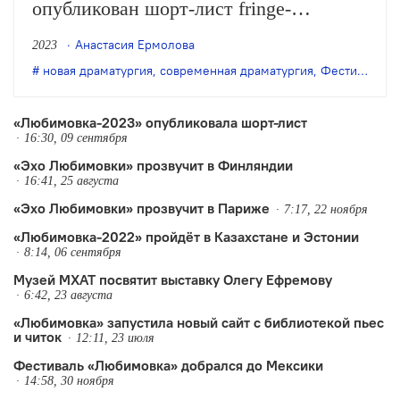
опубликован шорт-лист fringe-
программы. В него вошли 14 пьес и
Анастасия Ермолова
2023
один «бонус».
новая драматургия
,
современная драматургия
,
Фестиваль "Любимовка"
«Любимовка-2023» опубликовала шорт-лист
16:30, 09 сентября
«Эхо Любимовки» прозвучит в Финляндии
16:41, 25 августа
«Эхо Любимовки» прозвучит в Париже
7:17, 22 ноября
«Любимовка-2022» пройдёт в Казахстане и Эстонии
8:14, 06 сентября
Музей МХАТ посвятит выставку Олегу Ефремову
6:42, 23 августа
«Любимовка» запустила новый сайт с библиотекой пьес
и читок
12:11, 23 июля
Фестиваль «Любимовка» добрался до Мексики
14:58, 30 ноября