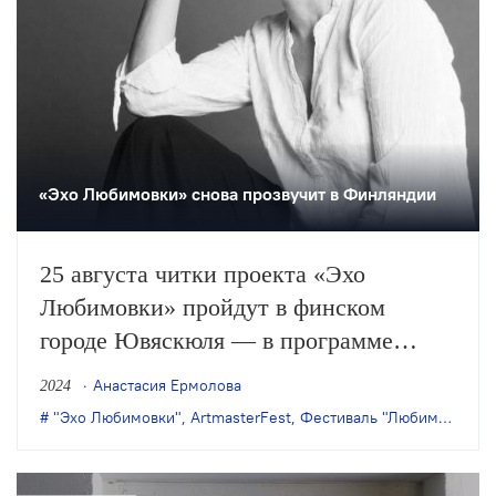
«Эхо Любимовки» снова прозвучит в Финляндии
25 августа читки проекта «Эхо
Любимовки» пройдут в финском
городе Ювяскюля — в программе
Международного театрального
Анастасия Ермолова
2024
фестиваля-мастерской «ArtmasterFest
"Эхо Любимовки"
,
ArtmasterFest
,
Фестиваль "Любимовка"
,
Ф
—2024».