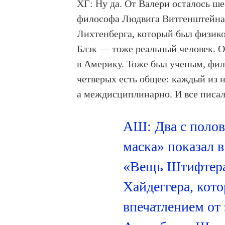
ХГ: Ну да. От Валери осталось ше
философа Людвига Витгенштейна и
Лихтенберга, который был физико
Блэк — тоже реальный человек. О
в Америку. Тоже был ученым, фил
четверых есть общее: каждый из н
а междисциплинарно. И все писал
АШ: Два с полов
маска» показал 
«Вещь Штифтера
Хайдеггера, кото
впечатлением от