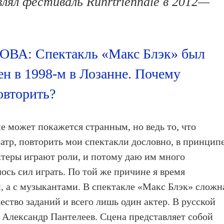
влял фестиваль Ruhrtriennale в 2012—
А: Cпектакль «Макс Блэк» был
ен в 1998-м в Лозанне. Почему
овторить?
ожет покажется странным, но ведь то, что
атр, повторить мои спектакли дословно, в принципе
ктеры играют роли, и потому даю им много
ось сил играть. По той же причине я время
и, а с музыкантами. В спектакле «Макс Блэк» сложн
ство заданий и всего лишь один актер. В русской
» Александр Пантелеев. Сцена представляет собой