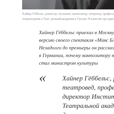
Хайнер Гёббельс, режиссер, музыкант, композитор, театровед, професс
театроведения и Теат- ральной академии в Гиссене. В качестве арт-дир
Хайнер Гёббельс приехал в Моск
версию своего спектакля «Макс Бл
Незадолго до премьеры он расска
в Германии, почему композитору 
стал министром культуры
Хайнер Гёббельс,
театровед, профе
директор Инстит
Театральной акад