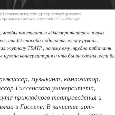
ор Гиссенского университета, директор Института прикладного
ектора возглавлял фестиваль Ruhrtriennale в 2012—2014 годах
ву, чтобы поставить в «Электротеатре» новую
эк, или 62 способа подпереть голову рукой».
зал журналу ТЕАТР., почему ему трудно работать
не нужна консерватория и что бы он сделал, если б
 режиссер, музыкант, композитор,
ссор Гиссенского университета,
ута прикладного театроведения и
емии в Гиссене. В качестве арт-