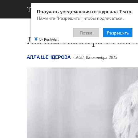
АРХИВ
НОВ
Получать уведомления от журнала Театр.
Нажмите "Разрешить", чтобы подписаться.
Позже
Разрешить
Логика Хайнера Гёббел
by PushAlert
АЛЛА ШЕНДЕРОВА
9:58, 02 октября 2015