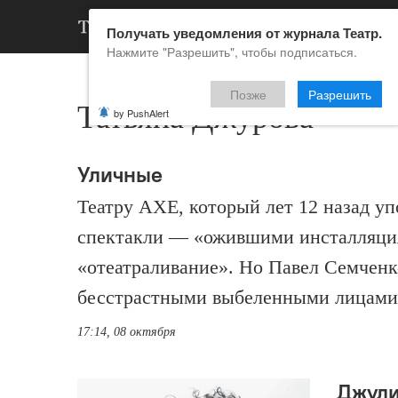
АРХИВ
НОВ
Получать уведомления от журнала Театр.
Нажмите "Разрешить", чтобы подписаться.
Позже
Разрешить
Татьяна Джурова
by PushAlert
Уличные
Театру АХЕ, который лет 12 назад уп
спектакли — «ожившими инсталляция
«отеатраливание». Но Павел Семченк
бесстрастными выбеленными лицами,
17:14, 08 октября
Джули