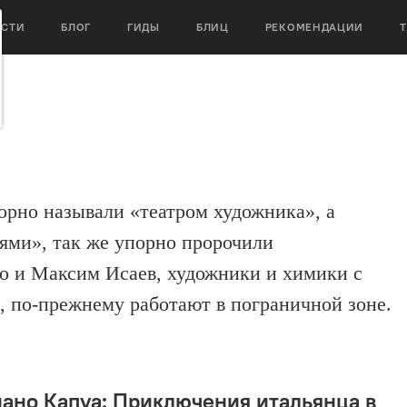
ОСТИ
БЛОГ
ГИДЫ
БЛИЦ
РЕКОМЕНДАЦИИ
орно называли «театром художника», а
ми», так же упорно пророчили
о и Максим Исаев, художники и химики с
 по-прежнему работают в пограничной зоне.
ано Капуа: Приключения итальянца в