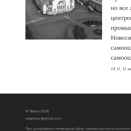
но все
центро
промыш
Новоси
самоощ
самоощ
14:11, 11 
© Театръ 2026
oteatre.pr@gmail.com
При цитировании материалов сайта, прямая ссылка на источник