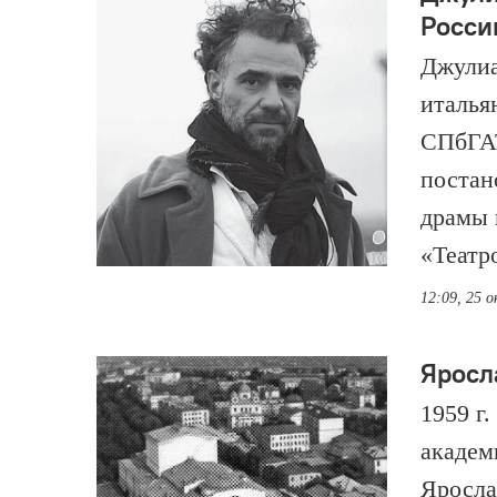
Росси
Джулиа
италья
СПбГАТ
постан
драмы 
«Театр
12:09, 25 
Яросл
1959 г
академ
Яросла