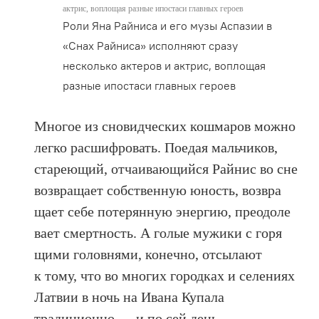
актрис, воплощая разные ипостаси главных героев
Роли Яна Райниса и его музы Аспазии в
«Снах Райниса» исполняют сразу
несколько актеров и актрис, воплощая
разные ипостаси главных героев
Многое из сновидческих кошмаров можно
легко расшифровать. Поедая мальчиков,
стареющий, отчаивающийся Райнис во сне
возвращает собственную юность, возвра
щает себе потерянную энергию, преодоле
вает смертность. А голые мужики с горя
щими головнями, конечно, отсылают
к тому, что во многих городках и селениях
Латвии в ночь на Ивана Купала
традиционно — и по сей день —