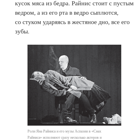
кусок мяса из бедра. Райнис стоит с пустым
ведром, а из его рта в ведро сыплются,
со стуком ударяясь в жестяное дно, все его
зубы.
Роли Яна Райниса и его музы Аспазии в «Снах
Райниса» исполняют сразу несколько актеров и