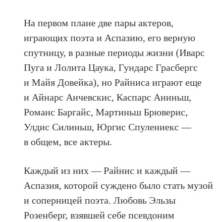
На первом плане две пары актеров,
играющих поэта и Аспазию, его верную
спутницу, в разные периоды жизни (Иварс
Пуга и Лолита Цаука, Гундарс Грасбергс
и Майя Довейка), но Райниса играют еще
и Айнарс Анчевскис, Каспарс Аниньш,
Романс Баргайс, Мартиньш Брюверис,
Улдис Силиньш, Юргис Спулениекс —
в общем, все актеры.
Каждый из них — Райнис и каждый —
Аспазия, которой суждено было стать музой
и соперницей поэта. Любовь Эльзы
Розенберг, взявшей себе псевдоним