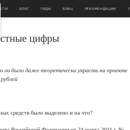
ОСТИ
БЛОГ
ГИДЫ
БЛИЦ
РЕКОМЕНДАЦИИ
астные цифры
о ли было даже теоретически украсть на проекте
 рублей
ых средств было выделено и на что?
нта Российской Федерации от 24 марта 2011 г. №