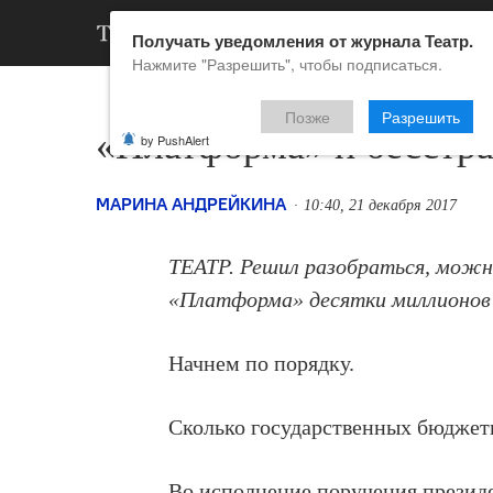
АРХИВ
НОВ
Получать уведомления от журнала Театр.
Нажмите "Разрешить", чтобы подписаться.
Позже
Разрешить
«Платформа» и бесстр
by PushAlert
МАРИНА АНДРЕЙКИНА
10:40, 21 декабря 2017
ТЕАТР. Решил разобраться, можн
«Платформа» десятки миллионов
Начнем по порядку.
Сколько государственных бюджетн
Во исполнение поручения президе