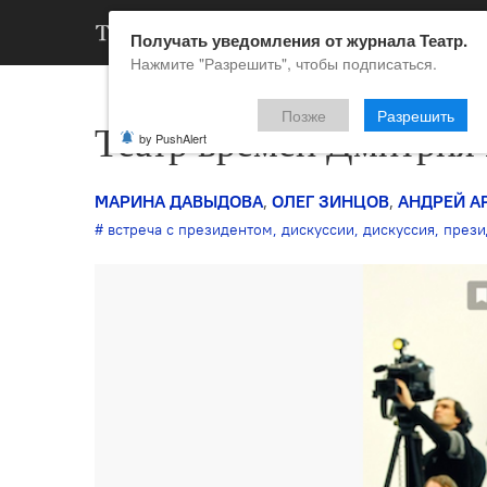
АРХИВ
НОВ
Получать уведомления от журнала Театр.
Нажмите "Разрешить", чтобы подписаться.
Позже
Разрешить
Театр времен Дмитрия 
by PushAlert
МАРИНА ДАВЫДОВА
,
ОЛЕГ ЗИНЦОВ
,
АНДРЕЙ А
встреча с президентом
,
дискуссии
,
дискуссия
,
прези