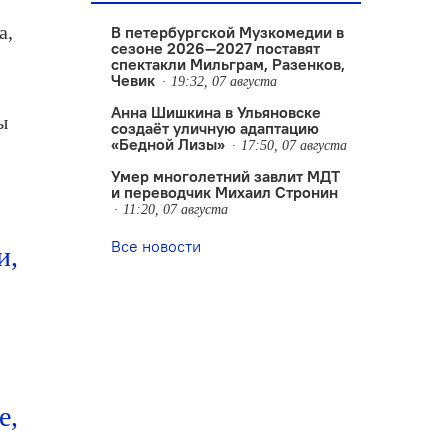
а,
В петербургской Музкомедии в
сезоне 2026—2027 поставят
спектакли Мильграм, Разенков,
Чевик
19:32, 07 августа
Анна Шишкина в Ульяновске
ы
создаëт уличную адаптацию
«Бедной Лизы»
17:50, 07 августа
Умер многолетний завлит МДТ
и переводчик Михаил Стронин
11:20, 07 августа
Все новости
и,
е,