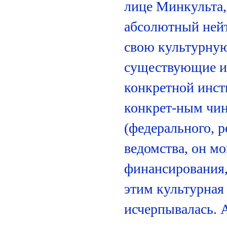
лице Минкульта,
абсолютный нейт
свою культурную
существующие ин
конкретной инст
конкрет-ным чин
(федерального, 
ведомства, он м
финансирования, 
этим культурная
исчерпывалась. А