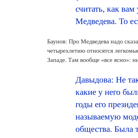
считать, как ва
Медведева. То ес
Баунов: Про Медведева надо сказа
четырехлетию относятся легкомыс
Западе. Там вообще «все ясно»: н
Давыдова: Не та
какие у него бы
годы его президе
называемую моде
общества. Была т