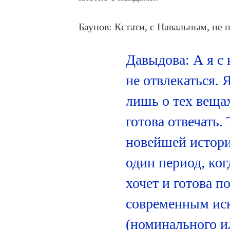
Баунов: Кстати, с Навальным, не п
Давыдова: А я с 
не отвлекаться. Я
лишь о тех вещах
готова отвечать. 
новейшей истори
один период, ког
хочет и готова п
современным иск
(номинального и