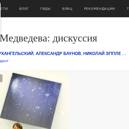
ОСТИ
БЛОГ
ГИДЫ
БЛИЦ
РЕКОМЕНДАЦИИ
Медведева: дискуссия
РХАНГЕЛЬСКИЙ
,
АЛЕКСАНДР БАУНОВ
,
НИКОЛАЙ ЭППЛЕ
1
дент