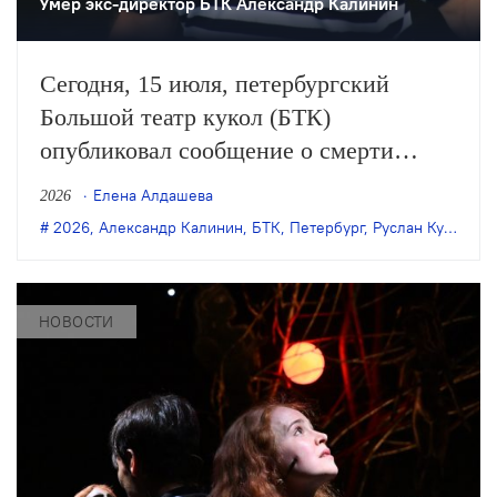
Умер экс-директор БТК Александр Калинин
Сегодня, 15 июля, петербургский
Большой театр кукол (БТК)
опубликовал сообщение о смерти
Александра Калинина, на протяжении
Елена Алдашева
2026
двух десятилетий занимавшего пост
2026
,
Александр Калинин
,
БТК
,
Петербург
,
Руслан Кудашов
директора театра. Ему было 69 лет.
НОВОСТИ