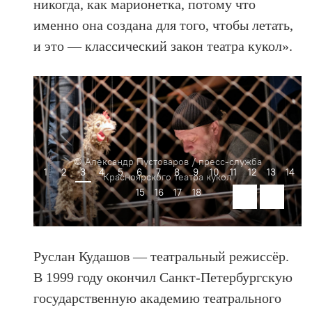
никогда, как марионетка, потому что
именно она создана для того, чтобы летать,
и это — классический закон театра кукол».
© Александр Пустоваров / пресс-служба
1
2
3
4
5
6
7
8
9
10
11
12
13
14
Красноярского театра кукол
15
16
17
18
Руслан Кудашов — театральный режиссёр.
В 1999 году окончил Санкт-Петербургскую
государственную академию театрального