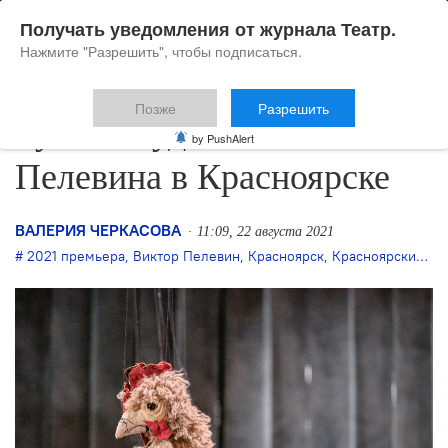
Получать уведомления от журнала Театр.
Нажмите "Разрешить", чтобы подписаться.
Позже
Разрешить
Руслан Кудашов ставит
by PushAlert
Пелевина в Красноярске
ВАЛЕРИЯ ЧЕРКАСОВА
11:09, 22 августа 2021
2021 премьера
,
Виктор Пелевин
,
Красноярск
,
Красноярский театр кукол