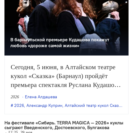
В барнаульской премьере Кудашова покажут
любовь «дороже самой жизни»
Сегодня, 5 июня, в Алтайском театре
кукол «Сказка» (Барнаул) пройдёт
премьера спектакля Руслана Кудашова
«Суламифь» (16+) по одноимённой
Елена Алдашева
2026
повести Александра Куприна.
2026
,
Александр Куприн
,
Алтайский театр кукол Сказка
,
Бар
На фестивале «Сибирь. TERRA MAGICA — 2026» куклы
сыграют Введенского, Достоевского, Булгакова
12:25, 29 мая