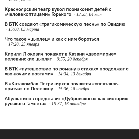
Красноярский театр кукол познакомит детей с
«человекоптицами» Горького
12:23, 04 мая
В БТК создают «трагикомическую песнь» по Овидию
15:08, 03 марта
Что такое «цыплец» и как с ним бороться
17:28, 25 января
Кирилл Люкевич покажет в Казани «двоемирие»
пелевинских цыплят
9:55, 20 декабря
В БТК «путешествие по роману в стихах» продолжат с
«вонючими поэтами»
14:34, 13 декабря
В «Катакомбах Петрикирхе» появится «спектакль-
притча» по Пелевину
15:36, 18 ноября
Абулкатинов представит «Дубровского» как «историю
русского Гамлета»
16:37, 16 октября