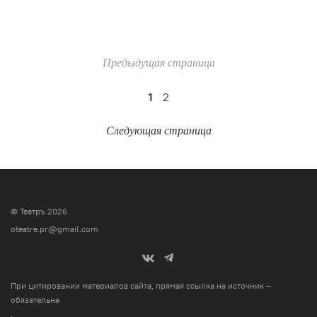
Предыдущая страница
1
2
Следующая страница
© Театръ 2026
oteatre.pr@gmail.com
При цитировании материалов сайта, прямая ссылка на источник –
обязательна
.