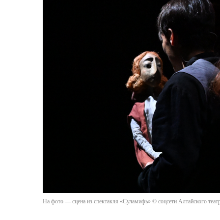
На фото — сцена из спектакля «Суламифь» © соцсети Алтайского теат