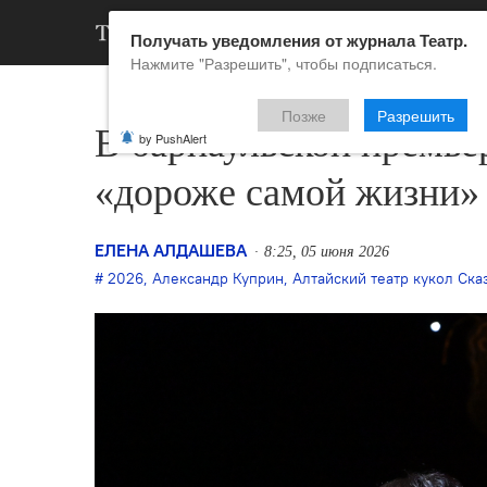
АРХИВ
НОВ
Получать уведомления от журнала Театр.
Нажмите "Разрешить", чтобы подписаться.
Позже
Разрешить
В барнаульской премье
by PushAlert
«дороже самой жизни»
ЕЛЕНА АЛДАШЕВА
8:25, 05 июня 2026
2026
,
Александр Куприн
,
Алтайский театр кукол Ска