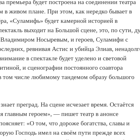
а премьера будет построена на соединении театра
 в живом плане. При этом, как нередко бывает в
ёра, «Суламифь» будет камерной историей в
ектакль выходит на Большой сцене, это, по сути, д
Владимиром Носыревым, и героев, Суламифи с
следних, ревнивая Астис и убийца Элиав, ненадолг
внимание в спектакле будет уделено и световой
итиной, и сценографии постоянного соавтора
 том числе любимому тандемом образу большого
знает преград. На сцене исчезает время. Остаётся
ся главным героем», — пишет театр в анонсе
оясняет: «О том, что дороже богатства, славы и
орую Господь имел на своём пути прежде всех