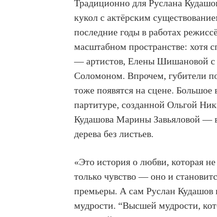
Традиционно для Руслана Кудашов
кукол с актёрским существованием
последние годы в работах режисс
масштабном пространстве: хотя сп
— артистов, Елены Шишановой с 
Соломоном. Впрочем, губители по
тоже появятся на сцене. Большое 
партитуре, созданной Ольгой Ник
Кудашова Марины Завьяловой — в
дерева без листьев.
«Это история о любви, которая не 
только чувство — оно и становит
премьеры. А сам Руслан Кудашов п
мудрости. “Высшей мудрости, кот