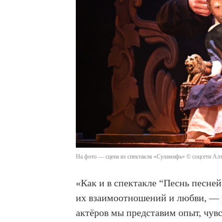
На фото — сцена из спектакля «Суламифь» © соцсети Алт
«Как и в спектакле “Песнь песн
их взаимоотношений и любви, — 
актёров мы представим опыт, чув