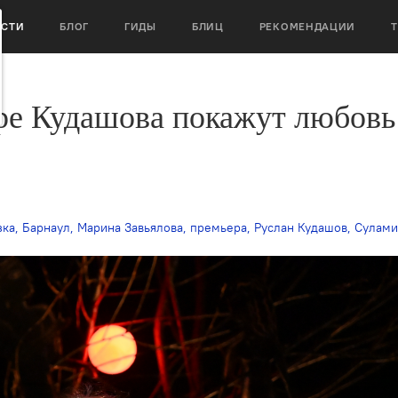
ОСТИ
БЛОГ
ГИДЫ
БЛИЦ
РЕКОМЕНДАЦИИ
ре Кудашова покажут любовь
зка
,
Барнаул
,
Марина Завьялова
,
премьера
,
Руслан Кудашов
,
Сулам