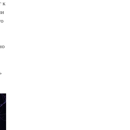
г к
ни
го
но
ь