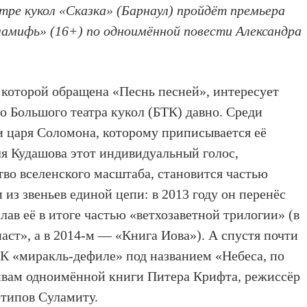
атре кукол «Сказка» (Барнаул) пройдёт премьера
ламифь» (16+) по одноимённой повести Александра
 которой обращена «Песнь песней», интересует
о Большого театра кукол (БТК) давно. Среди
и царя Соломона, которому приписывается её
ля Кудашова этот индивидуальный голос,
во вселенского масштаба, становится частью
из звеньев единой цепи: в 2013 году он перенёс
лав её в итоге частью «ветхозаветной трилогии» (в
аст», а в 2014-м — «Книга Иова»). А спустя почти
К «миракль-дефиле» под названием «Небеса, по
ивам одноимённой книги Питера Крифта, режиссёр
етипов Суламиту.