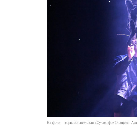
На фото — сцена из спектакля «Суламифь» © соцсети Алт