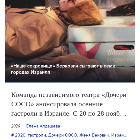
«Наше сокровище» Беркович сыграют в семи
городах Израиля
Команда независимого театра «Дочери
СОСО» анонсировала осенние
гастроли в Израиле. С 20 по 28 ноября
здесь впервые будет показано «Наше
Елена Алдашева
2026
сокровище» — авторский спектакль
2026
,
гастроли
,
Дочери СОСО
,
Женя Бекович
,
Израиль
,
Наш