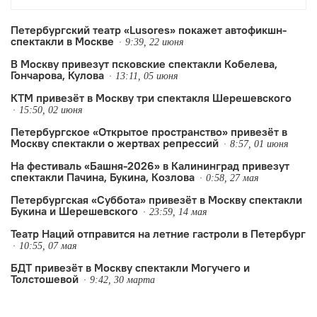
создательницы «Дочерей СОСО» Жени
Беркович.
Петербургский театр «Lusores» покажет автофикшн-
спектакли в Москве
9:39, 22 июня
В Москву привезут псковские спектакли Кобелева,
Гончарова, Кулова
13:11, 05 июня
КТМ привезёт в Москву три спектакля Шерешевского
15:50, 02 июня
Петербургское «Открытое пространство» привезёт в
Москву спектакли о жертвах репрессий
8:57, 01 июня
На фестиваль «Башня-2026» в Калининград привезут
спектакли Пачина, Букина, Козлова
0:58, 27 мая
Петербургская «Суббота» привезёт в Москву спектакли
Букина и Шерешевского
23:59, 14 мая
Театр Наций отправится на летние гастроли в Петербург
10:55, 07 мая
БДТ привезёт в Москву спектакли Могучего и
Толстошевой
9:42, 30 марта