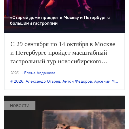
«Старый дом» приедет в Москву и Петербург с
большими гастролями
С 29 сентября по 14 октября в Москве
и Петербурге пройдёт масштабный
гастрольный тур новосибирского
«Старого дома». Театр представит пять
Елена Алдашева
2026
спектаклей последних лет: в обеих
2026
,
Александр Огарев
,
Антон Фёдоров
,
Арсений Мещеряков
столицах покажут постановки Саши
Золотовицкого и Арсения Мещерякова,
а в Москве также можно будет
НОВОСТИ
увидеть…