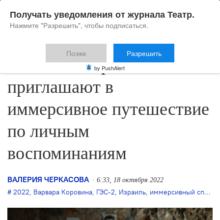
Получать уведомления от журнала Театр.
Нажмите "Разрешить", чтобы подписаться.
Позже
Разрешить
В «ГЭС-2» зрителей
by PushAlert
приглашают в
иммерсивное путешествие
по личным
воспоминаниям
ВАЛЕРИЯ ЧЕРКАСОВА
6:33, 18 октября 2022
2022
,
Варвара Коровина
,
ГЭС-2
,
Израиль
,
иммерсивный спектакль