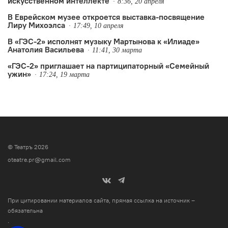
искусственном интеллекте
8:36, 20 апреля
В Еврейском музее откроется выставка-посвящение
Лиру Михоэлса
17:49, 10 апреля
В «ГЭС-2» исполнят музыку Мартынова к «Илиаде»
Анатолия Васильева
11:41, 30 марта
«ГЭС-2» приглашает на партиципаторный «Семейный
ужин»
17:24, 19 марта
© Театръ 2026
oteatre.pr@gmail.com
При цитировании материалов сайта, прямая ссылка на источник –
обязательна
.