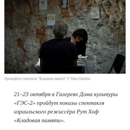
Промофото спектакля "Кладовая памяти" © Shira Abulafia
21–23 октября в Галереях Дома культуры
«ГЭС-2» пройдут показы спектакля
израильского режиссёра Рут Хоф
«Кладовая памяти».