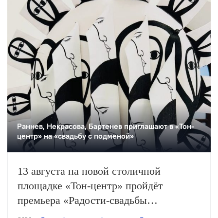
Раннев, Некрасова, Бартенев приглашают в «Тон-
центр» на «свадьбу с подменой»
13 августа на новой столичной
площадке «Тон-центр» пройдёт
премьера «Радости-свадьбы
с подменой невесты и другими