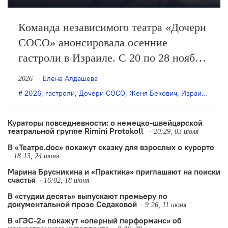
Команда независимого театра «Дочери
СОСО» анонсировала осенние
гастроли в Израиле. С 20 по 28 ноября
здесь впервые будет показано «Наше
Елена Алдашева
2026
сокровище» — авторский спектакль
2026
,
гастроли
,
Дочери СОСО
,
Женя Бекович
,
Израиль
,
Наш
создательницы «Дочерей СОСО» Жени
Беркович.
Кураторы повседневности: о немецко-швейцарской
театральной группе Rimini Protokoll
20:29, 03 июля
В «Театре.doc» покажут сказку для взрослых о курорте
18:13, 24 июня
Марина Брусникина и «Практика» приглашают на поиски
счастья
16:02, 18 июня
В «студии десять» выпускают премьеру по
документальной прозе Седаковой
9:26, 11 июня
В «ГЭС-2» покажут «оперный перформанс» об