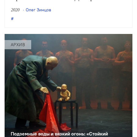
Волкострелова – парадоксальный
Олег Зинцов
2020
пример того, как делать театр
политически
АРХИВ
Подземные воды и вязкий огонь: «Стойкий