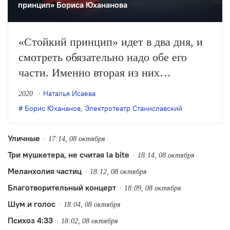
принцип» Бориса Юхананова
«Стойкий принцип» идет в два дня, и
смотреть обязательно надо обе его
части. Именно вторая из них
открывает подлинный смысл этого
Наталья Исаева
2020
спектакля, который лишь на очень
Борис Юхананов
,
Электротеатр Станиславский
поверхностный взгляд топчется в
предбаннике васильевского
Уличные
17:14, 08 октября
ученичества
Три мушкетера, не считая la bite
18:14, 08 октября
Меланхолия частиц
18:12, 08 октября
Благотворительный концерт
18:09, 08 октября
Шум и голос
18:04, 08 октября
Психоз 4:33
18:02, 08 октября