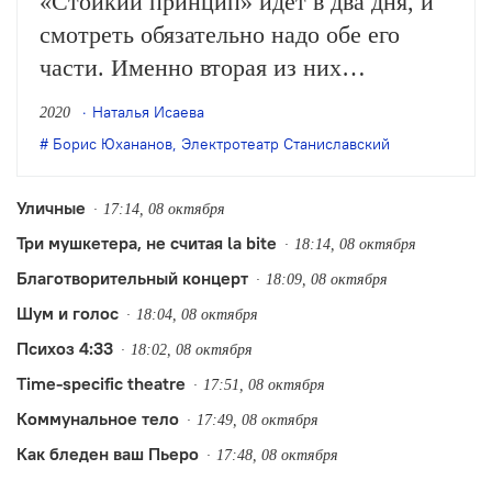
«Стойкий принцип» идет в два дня, и
смотреть обязательно надо обе его
части. Именно вторая из них
открывает подлинный смысл этого
Наталья Исаева
2020
спектакля, который лишь на очень
Борис Юхананов
,
Электротеатр Станиславский
поверхностный взгляд топчется в
предбаннике васильевского
Уличные
17:14, 08 октября
ученичества
Три мушкетера, не считая la bite
18:14, 08 октября
Благотворительный концерт
18:09, 08 октября
Шум и голос
18:04, 08 октября
Психоз 4:33
18:02, 08 октября
Time-specific theatre
17:51, 08 октября
Коммунальное тело
17:49, 08 октября
Как бледен ваш Пьеро
17:48, 08 октября