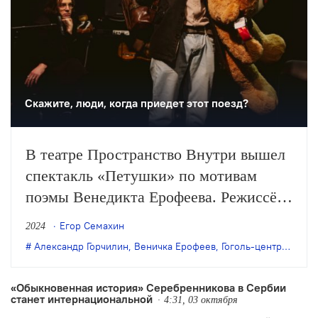
Скажите, люди, когда приедет этот поезд?
В театре Пространство Внутри вышел
спектакль «Петушки» по мотивам
поэмы Венедикта Ерофеева. Режиссёр
– Савва Савельев, художник – Саша
Егор Семахин
2024
Карпейкина. Спектакль так вдохновил
Александр Горчилин
,
Веничка Ерофеев
,
Гоголь-центр
,
Савва
студента-продюсера Егора Семахина,
что он (и уже не в первый раз) решил
«Обыкновенная история» Серебренникова в Сербии
станет интернациональной
выступить в роли рецензента.
4:31, 03 октября