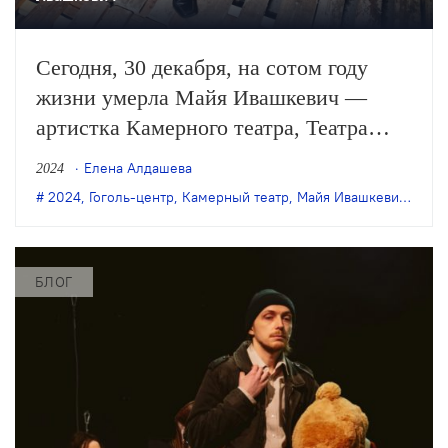
Сегодня, 30 декабря, на сотом году
жизни умерла Майя Ивашкевич —
артистка Камерного театра, Театра
имени Пушкина, Театра имени Гоголя
Елена Алдашева
2024
и «Гоголь-центра».
2024
,
Гоголь-центр
,
Камерный театр
,
Майя Ивашкевич
,
утра
БЛОГ