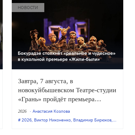
НОВОСТИ
Бокурадзе столкнëт «реальное и чудесное»
в кукольной премьере «Жили-были»
Завтра, 7 августа, в
новокуйбышевском Театре-студии
«Грань» пройдёт премьера
спектакля Дениса Бокурадзе
Анастасия Козлова
2026
«Жили-были» по пьесе
,
премьера
2026
,
,
Виктор Никоненко
ПЭЖО
,
Ульяновск
,
,
Ульяновский молодёжный театр
Владимир Бирюков
,
Грань
,
Ден
Владимира Бирюкова.