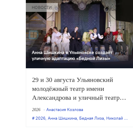
НОВОСТИ
Анна Шишкина в Ульяновске создаëт
уличную адаптацию «Бедной Лизы»
29 и 30 августа Ульяновский
молодёжный театр имени
Александрова и уличный театр
«Странствующие куклы
Анастасия Козлова
2026
господина Пэжо» из Санкт-
2026
,
Анна Шишкина
,
Бедная Лиза
,
Николай Карамзин
Петербурга покажут премьеру