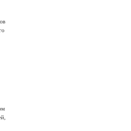
ов
го
ом
ей,