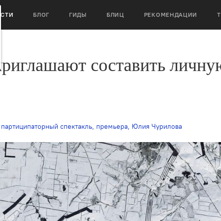
ОСТИ
БЛОГ
ГИДЫ
БЛИЦ
РЕКОМЕНДАЦИИ
приглашают составить личну
,
партиципаторный спектакль
,
премьера
,
Юлия Чурилова