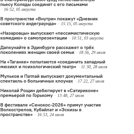
пьесу Коляды соединят с его письмами
16:52, 05 августа
В пространстве «Внутри» покажут «Дневник
советского андеграунда»
15:15, 05 августа
«Назаровцы» выпускают «пессимистическую
комедию» о самопрезентации
10:51, 03 августа
Дапкунайте в Эдинбурге расскажет о трёх
поколениях женщин своей семьи
18:56, 29 июля
На «Таганке» попытаются «соединить западный
мюзикл и психологический театр»
11:30, 28 июля
Мульков и Патлай выпускают документальный
спектакль о больничных клоунах
17:22, 27 июля
Николай Рощин дебютирует в «Сатириконе»
премьерой по Горькому
13:48, 27 июля
В фестивале «Сенокос-2026» примут участие
Волкострелов, Кубайлат и «Эскизы в
пространстве»
16:53, 24 июля
 имени Александрова
ис Бокурадзе
,
Новокуйбышевск
,
премьера
,
театр кукол