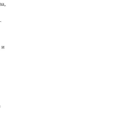
ва,
—
 и
а