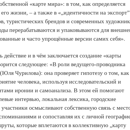
бственной «карте мира»: в том, как определяется
его жизни, – а также в «„идентичности на экспорт”
ов, туристических брендов и современных художник
оды перерабатываются и упаковываются для внешне
зованные и часто упрощённые версии самих себя».
ь действие и в чём заключается создание «карты
ворится следующее: «В роли ведущего-проводника
ля Чурилова): она проверяет гипотезу о том, как
риятие человека, используя исследовательский и
нтами иронии и самоанализа. В этом ей помогают
евые интервью, локальная лексика, городские
, участники осмысливают собственную связь с мест
споминаниями и сопоставляя их с личной географи
руты, которые вплетаются в коллективную „карту