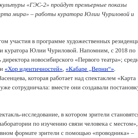
е культуры «ГЭС-2» пройдут премьерные показы
арта мира» – работы куратора Юлии Чуриловой и
гом участия в программе художественных резиденц
 и куратора Юлии Чуриловой. Напомним, с 2018 по
 директора новосибирского «Первого театра»; сред
ки
«Хор идентичностей»
,
«Кабаре „Верни“»
.
асенцева, которая работает над спектаклем «Карта
 уже сотрудничала: вместе они создавали постанов
ктакль-исследование, в котором зрители становятс
аборатории по изучению связи человека с местом»,
тивном формате зрители с помощью «проводника» –