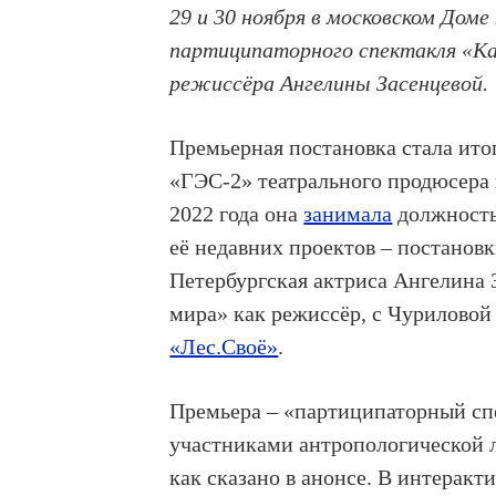
29 и 30 ноября в московском Дом
партиципаторного спектакля «К
режиссёра Ангелины Засенцевой.
Премьерная постановка стала ито
«ГЭС-2» театрального продюсера
2022 года она
занимала
должность
её недавних проектов – постанов
Петербургская актриса Ангелина З
мира» как режиссёр, с Чуриловой
«Лес.Своё»
.
Премьера – «партиципаторный спе
участниками антропологической л
как сказано в анонсе. В интерак