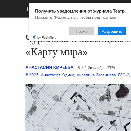
АРХИВ
НОВ
Получать уведомления от журнала Театр.
Нажмите "Разрешить", чтобы подписаться.
Позже
Разрешить
Чурилова и Засенцева 
by PushAlert
«Карту мира»
АНАСТАСИЯ КИРЕЕВА
9:52, 26 ноября 2025
2025
,
Анастасия Юдина
,
Ангелина Засенцева
,
ГЭС-2