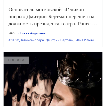
Основатель московской «Геликон-
оперы» Дмитрий Бертман перешёл на
должность президента театра. Ранее он
занимал пост генерального директора
Елена Алдашева
2025
— художественного руководителя
2025
,
Геликон-опера
,
Дмитрий Бертман
,
Илья Ильин
,
кадро
«Геликон-оперы», теперь эти
должности будут разделены: худруком
станет Илья Ильин, а директором —
НОВОСТИ
Марина Вожакина.