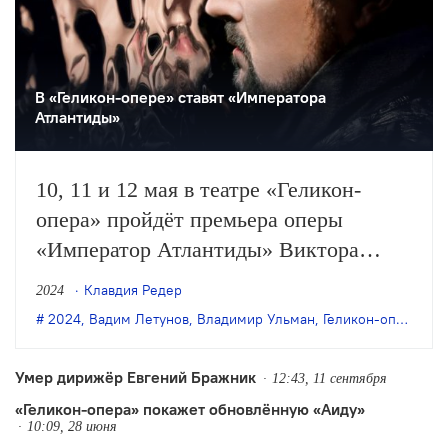
В «Геликон-опере» ставят «Императора
Атлантиды»
10, 11 и 12 мая в театре «Геликон-
опера» пройдёт премьера оперы
«Император Атлантиды» Виктора
Ульмана в постановке Вадима
Клавдия Редер
2024
Летунова.
2024
,
Вадим Летунов
,
Владимир Ульман
,
Геликон-опера
,
пр
Умер дирижёр Евгений Бражник
12:43, 11 сентября
«Геликон-опера» покажет обновлённую «Аиду»
10:09, 28 июня