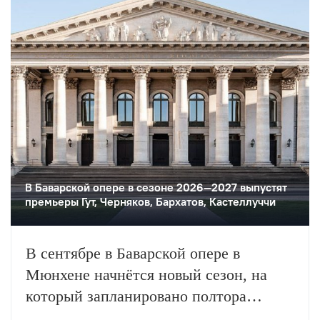
В Баварской опере в сезоне 2026—2027 выпустят
премьеры Гут, Черняков, Бархатов, Кастеллуччи
В сентябре в Баварской опере в
Мюнхене начнётся новый сезон, на
который запланировано полтора
десятка оперных и балетных премьер,