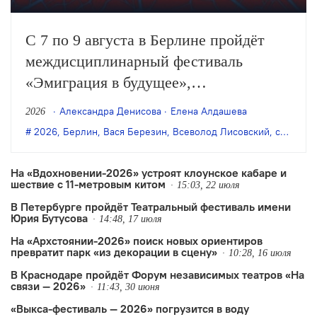
С 7 по 9 августа в Берлине пройдёт
междисциплинарный фестиваль
«Эмиграция в будущее»,
организованный художником Антоном
Александра Денисова
Елена Алдашева
2026
Польским и режиссёром Всеволодом
2026
,
Берлин
,
Вася Березин
,
Всеволод Лисовский
,
современное искусство
Лисовским. В программе — более 50
разноформатных событий:
На «Вдохновении-2026» устроят клоунское кабаре и
шествие с 11-метровым китом
перформансы, кинопоказы, лекции,
15:03, 22 июля
В Петербурге пройдёт Театральный фестиваль имени
воркшопы и многое другое.
Юрия Бутусова
14:48, 17 июля
На «Архстоянии-2026» поиск новых ориентиров
превратит парк «из декорации в сцену»
10:28, 16 июля
В Краснодаре пройдёт Форум независимых театров «На
связи — 2026»
11:43, 30 июня
«Выкса-фестиваль — 2026» погрузится в воду