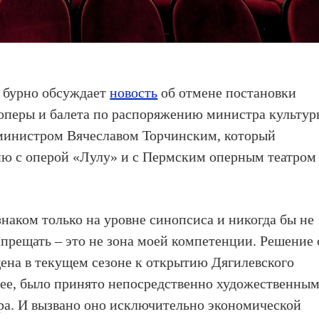
ь бурно обсуждает
новость
об отмене постановки
оперы и балета по распоряжению министра культур
 министром Вячеславом Торчинским, который
ию с оперой «Лулу» и с Пермским оперным театром
наком только на уровне синопсиса и никогда бы не
запрещать – это не зона моей компетенции. Решение 
щена в текущем сезоне к открытию Дягилевского
нее, было принято непосредственно художественны
ра. И вызвано оно исключительно экономической