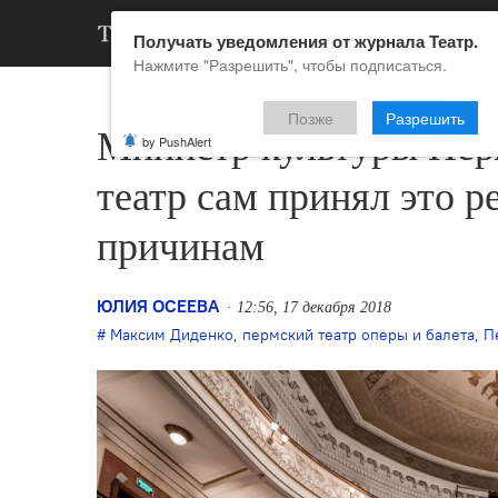
АРХИВ
НОВ
Получать уведомления от журнала Театр.
Нажмите "Разрешить", чтобы подписаться.
Позже
Разрешить
Министр культуры Перм
by PushAlert
театр сам принял это 
причинам
ЮЛИЯ ОСЕЕВА
12:56, 17 декабря 2018
Максим Диденко
,
пермский театр оперы и балета
,
П