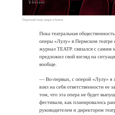
Пермский театр оперы и балета
Пока театральная общественност
оперы «Лулу» в Пермском театре 
журнал ТЕАТР. связался с самим
предложил свой взгляд на ситуац
вообще.
— Во-первых, с оперой «Лулу» я з
взял на себя ответственности ее 
том, что эта опера не будет выпу
фестиваля, как планировалось ра
руководителем и директором теат