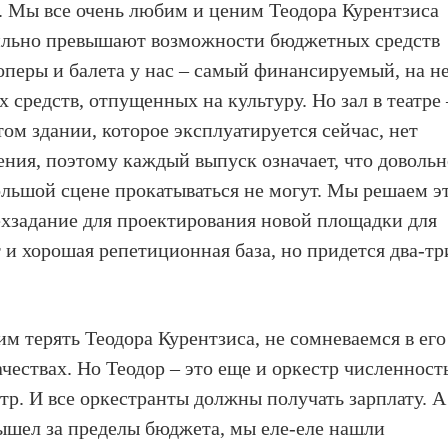
л. Мы все очень любим и ценим Теодора Курентзиса
сильно превышают возможности бюджетных средств
оперы и балета у нас – самый финансируемый, на н
средств, отпущенных на культуру. Но зал в театре 
в том здании, которое эксплуатируется сейчас, нет
ния, поэтому каждый выпуск означает, что довольн
ольшой сцене прокатываться не могут. Мы решаем э
ехзадание для проектирования новой площадки для
ст и хорошая репетиционная база, но придется два-тр
тим терять Теодора Курентзиса, не сомневаемся в его
ествах. Но Теодор – это еще и оркестр численнос
тр. И все оркестранты должны получать зарплату. А
ышел за пределы бюджета, мы еле-еле нашли