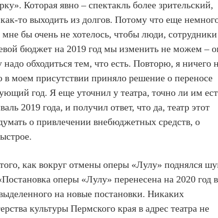
рку». Которая явно – спектакль более зрительский,
 как-то выходить из долгов. Потому что еще немног
а мне бы очень не хотелось, чтобы люди, сотрудники
аевой бюджет на 2019 год мы изменить не можем – о
адо обходиться тем, что есть. Повторю, я ничего 
мо в моем присутствии приняло решение о переносе
ющий год. Я еще уточнил у театра, точно ли им ест
ль 2019 года, и получил ответ, что да, театр этот
 думать о привлечении внебюджетных средств, о
быстрое.
 того, как вокруг отмены оперы «Лулу» поднялся шу
Постановка оперы «Лулу» перенесена на 2020 год 
 выделенного на новые постановки. Никаких
рства культуры Пермского края в адрес театра не