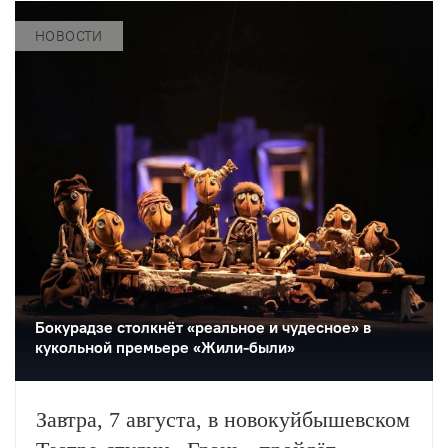
«Бедная Лиза» по одноимённой
повести Карамзина. Постановка
НОВОСТИ
станет одним из центральных событий
театрального фестиваля «Шаг на
улицу».
Бокурадзе столкнëт «реальное и чудесное» в
кукольной премьере «Жили-были»
Завтра, 7 августа, в новокуйбышевском