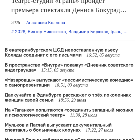
Театре-студии «Грань» пройдёт
премьера спектакля Дениса Бокурадзе
«Жили-были» по пьесе Владимира
Анастасия Козлова
2026
Бирюкова.
2026
,
Виктор Никоненко
,
Владимир Бирюков
,
Грань
,
Денис 
В екатеринбургском ЦСД непоставленную пьесу
Коляды соединят с его письмами
16:52, 05 августа
В пространстве «Внутри» покажут «Дневник советского
андеграунда»
15:15, 05 августа
«Назаровцы» выпускают «пессимистическую комедию»
о самопрезентации
10:51, 03 августа
Дапкунайте в Эдинбурге расскажет о трёх поколениях
женщин своей семьи
18:56, 29 июля
На «Таганке» попытаются «соединить западный мюзикл
и психологический театр»
11:30, 28 июля
Мульков и Патлай выпускают документальный
спектакль о больничных клоунах
17:22, 27 июля
Николай Рощин дебютирует в «Сатириконе» премьерой