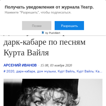
Получать уведомления от журнала Театр.
Нажмите "Разрешить", чтобы подписаться.
Позже
Разрешить
Дом музыки открывает
by PushAlert
дарк-кабаре по песням
Курта Вайля
АРСЕНИЙ ИВАНОВ
15:08, 03 ноября 2020
2020
,
дарк-кабаре
,
дом музыки
,
Курт Вайль
,
Курт Вайль: Kabarett Musik