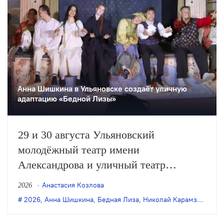
Анна Шишкина в Ульяновске создаëт уличную
адаптацию «Бедной Лизы»
29 и 30 августа Ульяновский
молодёжный театр имени
Александрова и уличный театр
«Странствующие куклы господина
Анастасия Козлова
2026
Пэжо» из Санкт-Петербурга покажут
2026
,
Анна Шишкина
,
Бедная Лиза
,
Николай Карамзин
,
пре
премьеру спектакля Анны Шишкиной