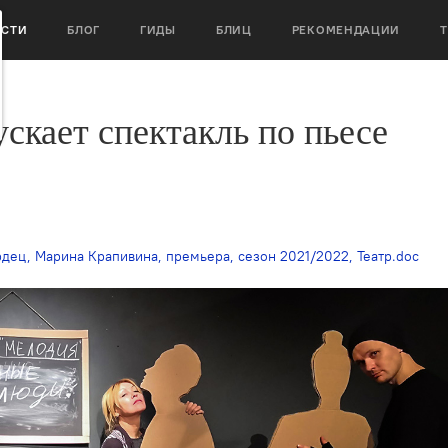
ОСТИ
БЛОГ
ГИДЫ
БЛИЦ
РЕКОМЕНДАЦИИ
скает спектакль по пьесе
рдец
,
Марина Крапивина
,
премьера
,
сезон 2021/2022
,
Театр.doc