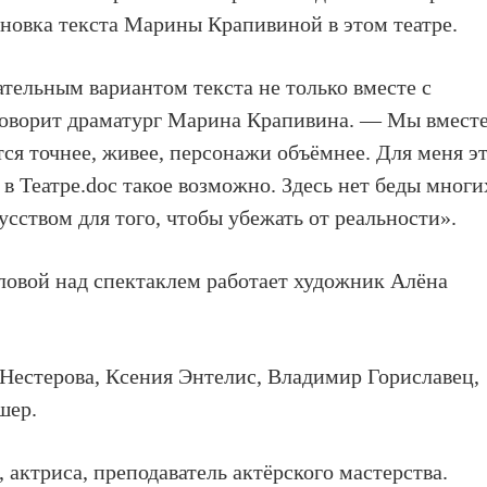
новка текста Марины Крапивиной в этом театре.
ательным вариантом текста не только вместе с
 говорит драматург Марина Крапивина. — Мы вмест
тся точнее, живее, персонажи объёмнее. Для меня э
в Театре.doc такое возможно. Здесь нет беды многи
усством для того, чтобы убежать от реальности».
ловой над спектаклем работает художник Алёна
 Нестерова, Ксения Энтелис, Владимир Гориславец,
шер.
актриса, преподаватель актёрского мастерства.