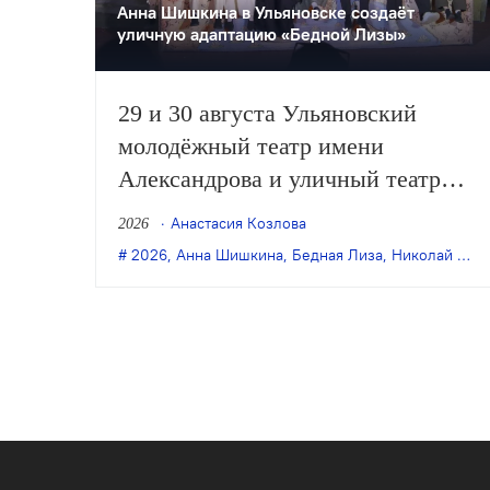
Анна Шишкина в Ульяновске создаëт
уличную адаптацию «Бедной Лизы»
29 и 30 августа Ульяновский
молодёжный театр имени
Александрова и уличный театр
«Странствующие куклы
Анастасия Козлова
2026
господина Пэжо» из Санкт-
2026
,
Анна Шишкина
,
Бедная Лиза
,
Николай Карамзин
Петербурга покажут премьеру
спектакля Анны Шишкиной
«Бедная Лиза» по одноимённой
повести Карамзина. Постановка
станет одним из центральных
событий театрального фестиваля
«Шаг на улицу».