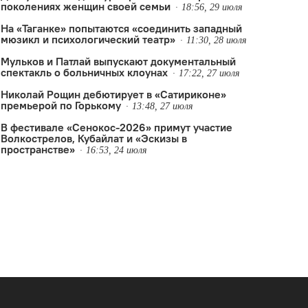
поколениях женщин своей семьи
18:56, 29 июля
На «Таганке» попытаются «соединить западный
мюзикл и психологический театр»
11:30, 28 июля
Мульков и Патлай выпускают документальный
спектакль о больничных клоунах
17:22, 27 июля
Николай Рощин дебютирует в «Сатириконе»
премьерой по Горькому
13:48, 27 июля
В фестивале «Сенокос-2026» примут участие
Волкострелов, Кубайлат и «Эскизы в
пространстве»
16:53, 24 июля
 имени Александрова
ис Бокурадзе
,
Новокуйбышевск
,
премьера
,
театр кукол