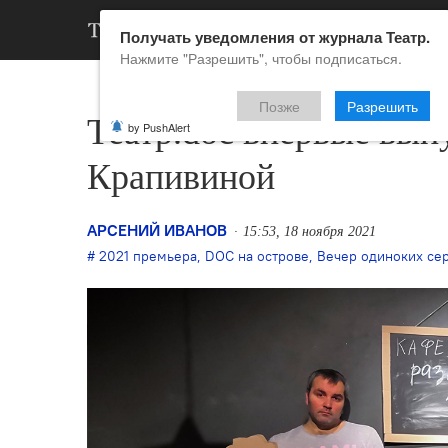
АРХИВ
НОВ
Получать уведомления от журнала Театр.
Нажмите "Разрешить", чтобы подписаться.
Позже
Разрешить
Театр.doc впервые выпу
by PushAlert
Крапивиной
АРСЕНИЙ ИВАНОВ
15:53, 18 ноября 2021
2021 премьера
,
DOC на острове
,
Вечер одиноких се