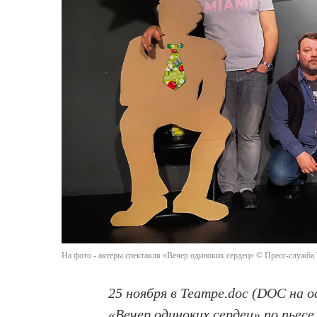
На фото - актёры спектакля «Вечер одиноких сердец» © Пресс-служба 
25 ноября в Театре.doc (DOC на 
«Вечер одиноких сердец» по пьес