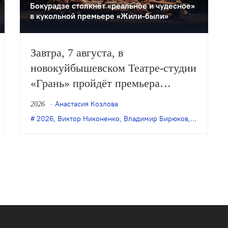
Бокурадзе столкнëт «реальное и чудесное»
в кукольной премьере «Жили-были»
Завтра, 7 августа, в
новокуйбышевском Театре-студии
«Грань» пройдёт премьера
спектакля Дениса Бокурадзе
Анастасия Козлова
2026
«Жили-были» по пьесе
,
премьера
2026
,
,
Виктор Никоненко
ПЭЖО
,
Ульяновск
,
,
Ульяновский молодёжный театр
Владимир Бирюков
,
Грань
,
Ден
Владимира Бирюкова.