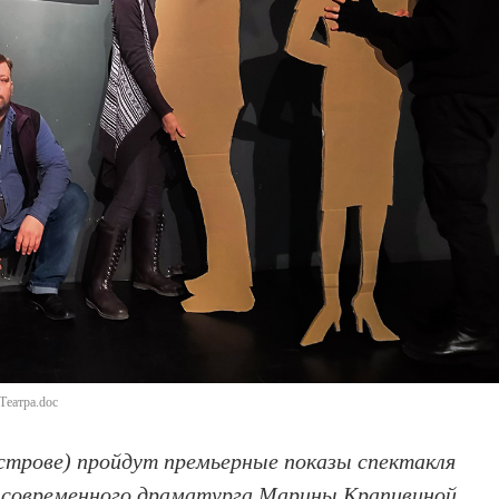
Театра.doc
острове) пройдут премьерные показы спектакля
е современного драматурга Марины Крапивиной.