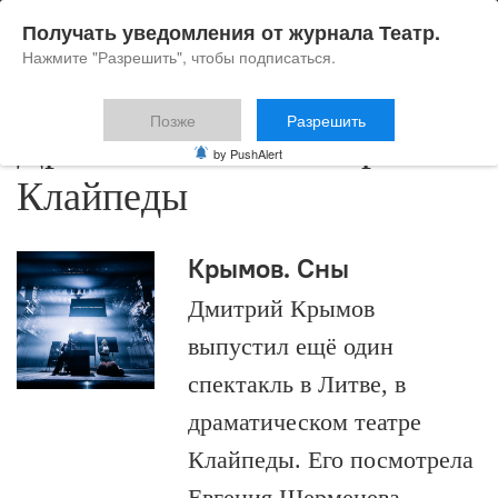
Получать уведомления от журнала Театр.
Нажмите "Разрешить", чтобы подписаться.
Позже
Разрешить
Драматический театр
by PushAlert
Клайпеды
Крымов. Сны
Дмитрий Крымов
выпустил ещё один
спектакль в Литве, в
драматическом театре
Клайпеды. Его посмотрела
Евгения Шерменева.