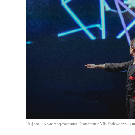
На фото — момент перфолекции «Биомеханика VR» © alexandrinsky.ru