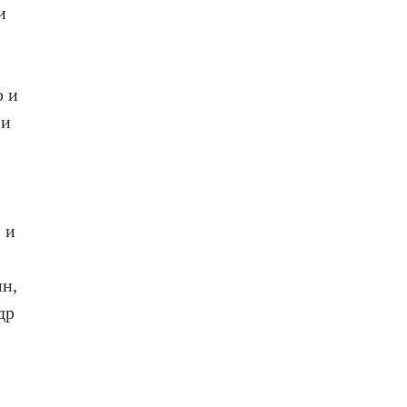
и
ю и
 и
 и
ин,
др