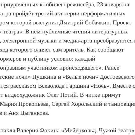
 приуроченных к юбилею режиссёра, 23 января на
атра пройдёт третий акт серии перформативных
ёром которой выступил Дмитрий Собачкин. Проект
у театра». В нём публичные чтения литературных
, электронной музыки и медиа-арта преобразуются 
ход которого влияет сам зритель. Как сообщают
формеров и публику условно: каждый
оправным участником происходящего». Ранее
тские ночи» Пушкина и «Белые ночи» Достоевского
тся рассказом Всеволода Гаршина «Ночь». Вместе 
ет видеохудожник Олег Потий. В читке примут
, Мария Прокопьева, Сергей Хорольский и танцовщи
 и Аня Цыганкова.
ектакля Валерия Фокина «Мейерхольд. Чужой театр»