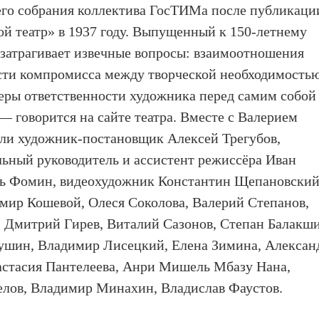
его собрания коллектива ГосТИМа после публикаци
й театр» в 1937 году. Выпущенный к 150-летнему
затрагивает извечные вопросы: взаимоотношения
сти компромисса между творческой необходимость
еры ответственности художника перед самим собой
— говорится на сайте театра. Вместе с Валерием
ли художник-постановщик Алексей Трегубов,
ьный руководитель и ассистент режиссёра Иван
орь Фомин, видеохудожник Константин Щепановский
имир Кошевой, Олеся Соколова, Валерий Степанов,
 Дмитрий Гирев, Виталий Сазонов, Степан Балакш
ушин, Владимир Лисецкий, Елена Зимина, Алексан
стасия Пантелеева, Анри Мишель Мбазу Нана,
елов, Владимир Минахин, Владислав Фаустов.