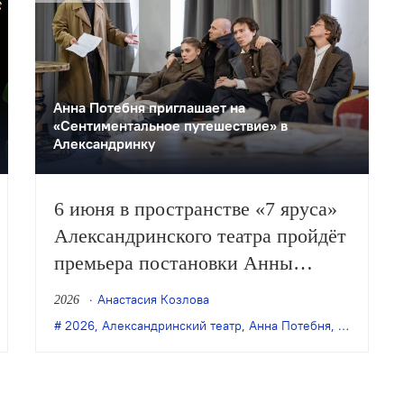
Анна Потебня приглашает на
«Сентиментальное путешествие» в
Александринку
6 июня в пространстве «7 яруса»
Александринского театра пройдёт
премьера постановки Анны
Потебни «Сентиментальное
Анастасия Козлова
2026
путешествие». Оригинальную
,
Андрей Могучий
2026
,
Александринский театр
,
БДТ им. Г. А. Товстоногова
,
Анна Потебня
,
Лиза Дороничева
,
Артём Каз
,
п
композицию по мотивам
однимённой книги и других
текстов Виктора Шкловского