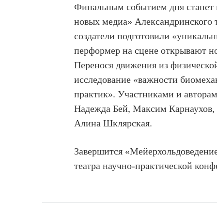
Финальным событием дня станет
новых медиа» Александринского 
создатели подготовили «уникаль
перформер на сцене открывают н
Перенося движения из физической
исследование «важности биомеха
практик». Участниками и авторами
Надежда Бей, Максим Карнаухов,
Алина Шклярская.
Завершится «Мейерхольдоведение
театра научно-практической конф