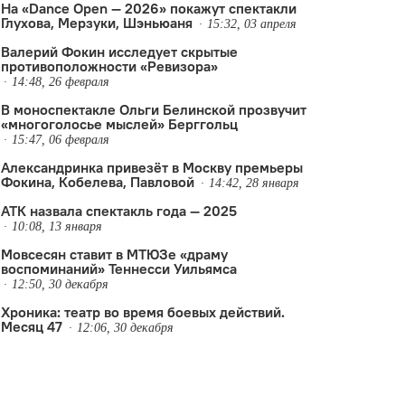
На «Dance Open — 2026» покажут спектакли
Глухова, Мерзуки, Шэньюаня
15:32, 03 апреля
Валерий Фокин исследует скрытые
противоположности «Ревизора»
14:48, 26 февраля
В моноспектакле Ольги Белинской прозвучит
«многоголосье мыслей» Берггольц
15:47, 06 февраля
Александринка привезёт в Москву премьеры
Фокина, Кобелева, Павловой
14:42, 28 января
АТК назвала спектакль года — 2025
10:08, 13 января
Мовсесян ставит в МТЮЗе «драму
воспоминаний» Теннесси Уильямса
12:50, 30 декабря
Хроника: театр во время боевых действий.
Месяц 47
юханов
ремьера
,
Виктор Шкловский
,
Петербург
,
премьера
12:06, 30 декабря