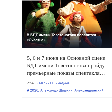
В БДТ имени Товстоногова поселится
«Счастье»
5, 6 и 7 июня на Основной сцене
БДТ имени Товстоногова пройдут
премьерные показы спектакля
«Счастье» – новой версии
Марина Шимадина
2026
постановки 2011 года, созданной
2026
,
Александр Шишкин
,
Александринский театр
в Александринском театре.
Режиссёр возобновления – Лиза
Дороничева.