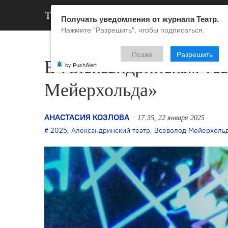
АРХИВ
НОВ
Получать уведомления от журнала Театр.
Нажмите "Разрешить", чтобы подписаться.
Позже
Разрешить
В Александринском теа
by PushAlert
Мейерхольда»
АНАСТАСИЯ КОЗЛОВА
17:35, 22 января 2025
2025
,
Александринский театр
,
Всеволод Мейерхоль