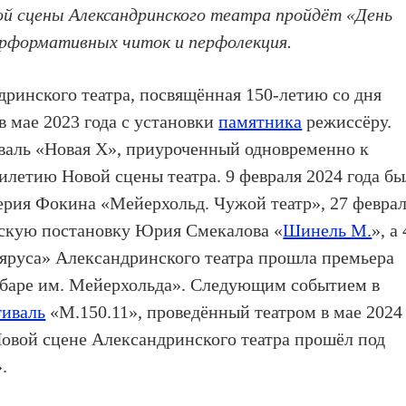
ой сцены Александринского театра пройдëт «День
перформативных читок и перфолекция.
ринского театра, посвящённая 150-летию со дня
в мае 2023 года с установки
памятника
режиссёру.
валь «Новая Х», приуроченный одновременно к
илетию Новой сцены театра. 9 февраля 2024 года бы
рия Фокина «Мейерхольд. Чужой театр», 27 февра
ескую постановку Юрия Смекалова «
Шинель М.
», а 
 яруса» Александринского театра прошла премьера
баре им. Мейерхольда». Следующим событием в
тиваль
«М.150.11», проведённый театром в мае 2024
 Новой сцене Александринского театра прошёл под
.