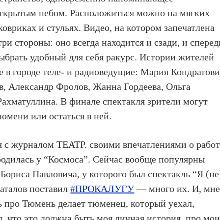
открытым небом. Расположиться можно на мягких
овриках и стульях. Видео, на котором запечатлена
ри стороны: оно всегда находится и сзади, и сперед
ыбрать удобный для себя ракурс. Истории жителей
в городе теле- и радиоведущие: Мария Кондратови
, Александр Фролов, Жанна Гордеева, Ольга
Рахматуллина. В финале спектакля зрители могут
Тюмени или остаться в ней.
 с журналом ТЕАТР. своими впечатлениями о работ
 родилась у “Космоса”. Сейчас вообще популярны
 Бориса Павловича, у которого был спектакль “Я (не
Баталов поставил
#ПРОКАЛУГУ
— много их. И, мн
ль про Тюмень делает тюменец, который уехал,
ял, что это должна быть моя личная история, про мо