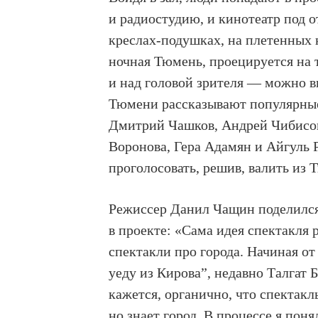
и радиостудию, и кинотеатр под 
креслах-подушках, на плетенных к
ночная Тюмень, проецируется на т
и над головой зрителя — можно в
Тюмени рассказывают популярные 
Дмитрий Чашков, Андрей Чибисов
Воронова, Гера Адамян и Айгуль 
проголосовать, решив, валить из 
Режиссер Данил Чащин поделился
в проекте: «Сама идея спектакля
спектакли про города. Начиная от
уеду из Кирова”, недавно Талгат 
кажется, органично, что спектак
но знает город. В процессе я пон