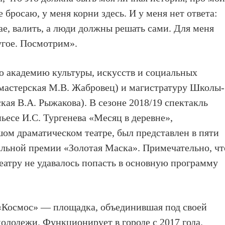
 бросаю, у меня корни здесь. И у меня нет ответа:
ае, валить, а люди должны решать сами. Для меня
угое. Посмотрим».
 академию культуры, искусств и социальных
 мастерская М.В. Жабровец) и магистратуру Школы-
я В.А. Рыжакова). В сезоне 2018/19 спектакль
есе И.С. Тургенева «Месяц в деревне»,
м драматическом театре, был представлен в пяти
льной премии «Золотая Маска». Примечательно, чт
еатру не удавалось попасть в основную программу
Космос» — площадка, объединившая под своей
лодежи. Функционирует в городе с 2017 года.