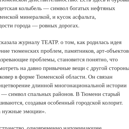
 детская колыбель — символ богатых нефтяных
менской минералкой, и кусок асфальта,
ости города — ровных дорогах.
азала журналу ТЕАТР. о том, как родилась идея
ние тюменских проблем, памятников, арт-объектов
азревающие проблемы, становится понятно, что
мотреть на давно привычные вещи с другой стороны
 ковер в форме Тюменской области. Он связан
лицетворение длинной многонациональной истории
к — символ спальных районов. В Тюмени старый
ваются, создавая особенный городской колорит.
а нужные эмоции».
ространство, одновременно напоминающее