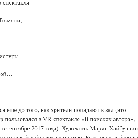
р спектакля.
 Тюмени,
жиссуры
блей…
я еще до того, как зрители попадают в зал (это
р пользовался в VR-спектакле «В поисках автора»,
 в сентябре 2017 года). Художник Мария Хайбуллин
 тюменской действительностью. Есть здесь и бурова