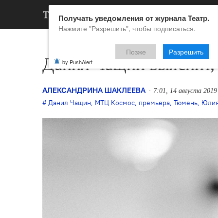
АРХИВ
НОВ
Получать уведомления от журнала Театр.
Нажмите "Разрешить", чтобы подписаться.
Позже
Разрешить
Данил Чащин выяснит, 
by PushAlert
АЛЕКСАНДРИНА ШАКЛЕЕВА
7:01, 14 августа 2019
Данил Чащин
,
МТЦ Космос
,
премьера
,
Тюмень
,
Юлия