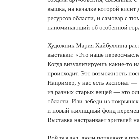
вышка, на качалке которой висит
ресурсов области, и самовар с тю
напоминающий об особенной горд
Художник Мария Хайбуллина расск
выставки: «Это наше переосмысле
Когда визуализируешь какие-то н
происходит. Это возможность пос
Например, у нас есть экспонат —
из разных старых вещей — это о
области. Или лебеди из покрыше
и новый жилищный фонд перемеши
Выставка настраивает зрителей н
Войдя в зал, люди попадают в п