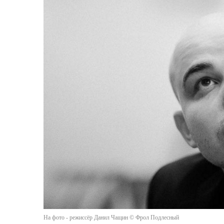
На фото - режиссёр Данил Чащин © Фрол Подлесный