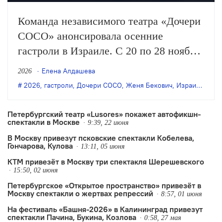
Команда независимого театра «Дочери
СОСО» анонсировала осенние
гастроли в Израиле. С 20 по 28 ноября
здесь впервые будет показано «Наше
Елена Алдашева
2026
сокровище» — авторский спектакль
2026
,
гастроли
,
Дочери СОСО
,
Женя Бекович
,
Израиль
,
Наш
создательницы «Дочерей СОСО» Жени
Беркович.
Петербургский театр «Lusores» покажет автофикшн-
спектакли в Москве
9:39, 22 июня
В Москву привезут псковские спектакли Кобелева,
Гончарова, Кулова
13:11, 05 июня
КТМ привезёт в Москву три спектакля Шерешевского
15:50, 02 июня
Петербургское «Открытое пространство» привезёт в
Москву спектакли о жертвах репрессий
8:57, 01 июня
На фестиваль «Башня-2026» в Калининград привезут
спектакли Пачина, Букина, Козлова
0:58, 27 мая