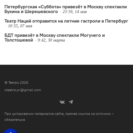
Петербургская «Суббота» привезёт в Москву спектакли
Букина и Шерешевского
23:59, 14 мая
Театр Наций отправится на летние гастроли в Петербург
10:55, 07 мая
БДТ привезёт в Москву спектакли Могучего и
Толстошевой
9:42, 30 марта
© Театръ 2026
oteatre.pr@gmail.com
При цитировании материалов сайта, прямая ссылка на источник –
обязательна
.