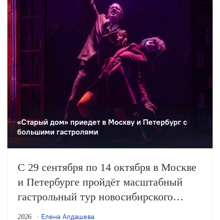
«Старый дом» приедет в Москву и Петербург с
большими гастролями
С 29 сентября по 14 октября в Москве
и Петербурге пройдёт масштабный
гастрольный тур новосибирского
«Старого дома». Театр представит пять
Елена Алдашева
2026