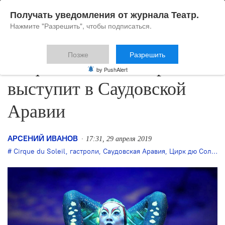
Получать уведомления от журнала Театр.
Нажмите "Разрешить", чтобы подписаться.
Позже
Разрешить
Cirque du Soleil впервые
by PushAlert
выступит в Саудовской
Аравии
АРСЕНИЙ ИВАНОВ
17:31, 29 апреля 2019
Cirque du Soleil
,
гастроли
,
Саудовская Аравия
,
Цирк дю Солей