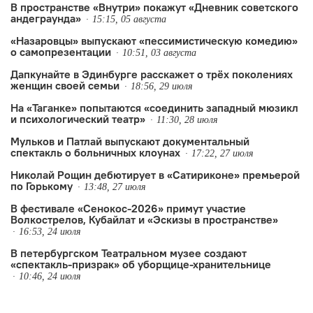
В пространстве «Внутри» покажут «Дневник советского
андеграунда»
15:15, 05 августа
«Назаровцы» выпускают «пессимистическую комедию»
о самопрезентации
10:51, 03 августа
Дапкунайте в Эдинбурге расскажет о трёх поколениях
женщин своей семьи
18:56, 29 июля
На «Таганке» попытаются «соединить западный мюзикл
и психологический театр»
11:30, 28 июля
Мульков и Патлай выпускают документальный
спектакль о больничных клоунах
17:22, 27 июля
Николай Рощин дебютирует в «Сатириконе» премьерой
по Горькому
13:48, 27 июля
В фестивале «Сенокос-2026» примут участие
Волкострелов, Кубайлат и «Эскизы в пространстве»
16:53, 24 июля
В петербургском Театральном музее создают
«спектакль-призрак» об уборщице-хранительнице
10:46, 24 июля