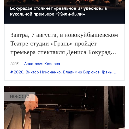
Бокурадзе столкнëт «реальное и чудесное» в
кукольной премьере «Жили-были»
Завтра, 7 августа, в новокуйбышевском
Театре-студии «Грань» пройдёт
премьера спектакля Дениса Бокурадзе
«Жили-были» по пьесе Владимира
Анастасия Козлова
2026
Бирюкова.
2026
,
Виктор Никоненко
,
Владимир Бирюков
,
Грань
,
Денис 
НОВОСТИ