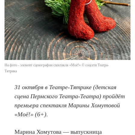
На фото - элемент сценографии спектакля «Моё!» © соцсети Театра-
Тятрика
31 октября в Театре-Тятрике (детская
сцена Пермского Театра-Театра) пройдёт
премьера спектакля Марины Хомутовой
«Моё!» (6+).
Марина Хомутова — выпускница