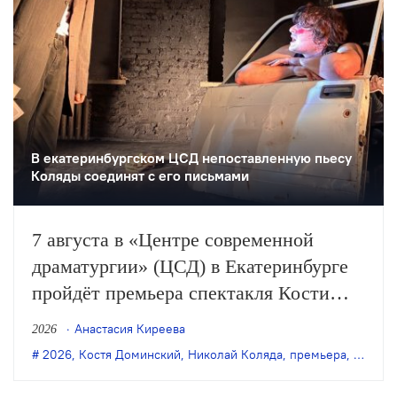
В екатеринбургском ЦСД непоставленную пьесу
Коляды соединят с его письмами
7 августа в «Центре современной
драматургии» (ЦСД) в Екатеринбурге
пройдёт премьера спектакля Кости
Доминского «Симонов и Кузнецов» по
Анастасия Киреева
2026
одноимённой пьесе Николая Коляды.
2026
,
Костя Доминский
,
Николай Коляда
,
премьера
,
Симоно