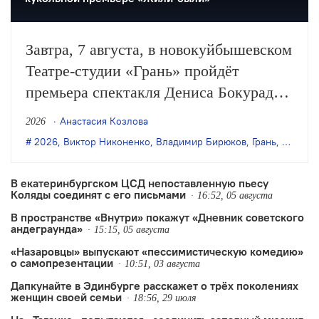
Завтра, 7 августа, в новокуйбышевском
Театре-студии «Грань» пройдёт
премьера спектакля Дениса Бокурадзе
«Жили-были» по пьесе Владимира
Анастасия Козлова
2026
Бирюкова.
2026
,
Виктор Никоненко
,
Владимир Бирюков
,
Грань
,
Денис 
В екатеринбургском ЦСД непоставленную пьесу
Коляды соединят с его письмами
16:52, 05 августа
В пространстве «Внутри» покажут «Дневник советского
андеграунда»
15:15, 05 августа
«Назаровцы» выпускают «пессимистическую комедию»
о самопрезентации
10:51, 03 августа
Дапкунайте в Эдинбурге расскажет о трёх поколениях
женщин своей семьи
18:56, 29 июля