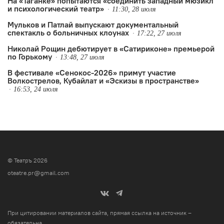
На «Таганке» попытаются «соединить западный мюзикл
и психологический театр»
11:30, 28 июля
Мульков и Патлай выпускают документальный
спектакль о больничных клоунах
17:22, 27 июля
Николай Рощин дебютирует в «Сатириконе» премьерой
по Горькому
13:48, 27 июля
В фестивале «Сенокос-2026» примут участие
Волкострелов, Кубайлат и «Эскизы в пространстве»
16:53, 24 июля
© Театръ 2026
oteatre.pr@gmail.com
При цитировании материалов сайта, прямая ссылка на источник –
обязательна